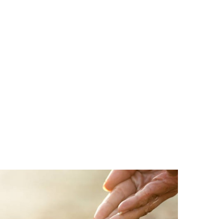
cies
istes
Ó VIOLÈNCIES MASCLISTES