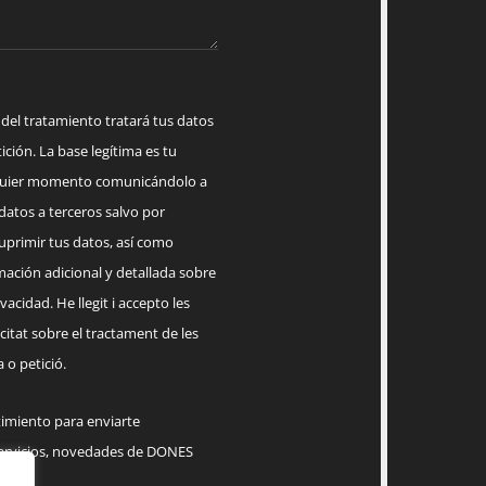
 tratamiento tratará tus datos
ición. La base legítima es tu
lquier momento comunicándolo a
datos a terceros salvo por
suprimir tus datos, así como
mación adicional y detallada sobre
acidad. He llegit i accepto les
citat sobre el tractament de les
 o petició.
timiento para enviarte
servicios, novedades de DONES