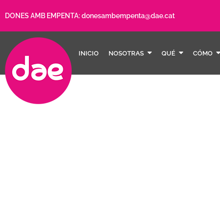
DONES AMB EMPENTA:
donesambempenta@dae.cat
INICIO
NOSOTRAS
QUÉ
CÓMO