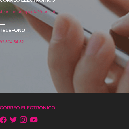
CORREO ELECTRÓNICO
donesambempenta@dae.cat
TELÉFONO
93 804 54 82
CORREO ELECTRÓNICO