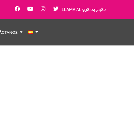
LLAMA AL 938.045.482
ÁCTANOS
ió