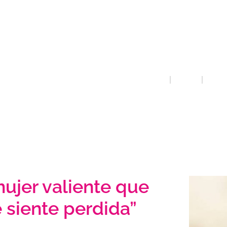
violèn
mascl
INICI
QUE FEM
ATENCI
 mujer valiente que
 siente perdida”