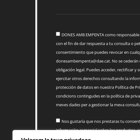
DONES AMB EMPENTA como responsable del
con el fin de dar respuesta a tu consulta o pet
consentimiento que puedes revocar en cua
donesambempenta@dae.cat
. No se cederán 
obligación legal. Puedes acceder, rectificar y 
ejercitar otros derechos consultando la infor
protección de datos en nuestra Política de Priv
condicions contingudes en la política de priva
meves dades per a gestionar la meva consulta
Nos gustaría que nos prestaras tu consen
información comercial sobre los productos, 
AMB EMPENTA