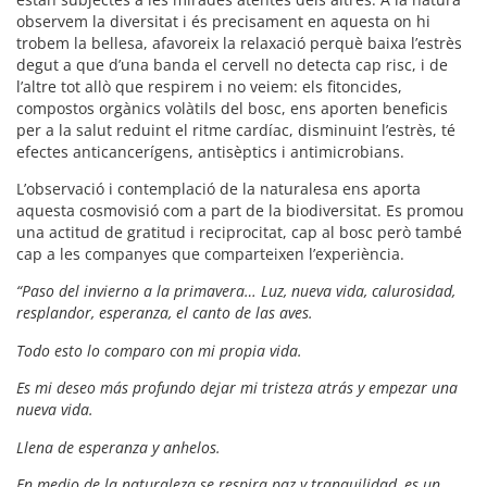
observem la diversitat i és precisament en aquesta on hi
trobem la bellesa, afavoreix la relaxació perquè baixa l’estrès
degut a que d’una banda el cervell no detecta cap risc, i de
l’altre tot allò que respirem i no veiem: els fitoncides,
compostos orgànics volàtils del bosc, ens aporten beneficis
per a la salut reduint el ritme cardíac, disminuint l’estrès, té
efectes anticancerígens, antisèptics i antimicrobians.
L’observació i contemplació de la naturalesa ens aporta
aquesta cosmovisió com a part de la biodiversitat. Es promou
una actitud de gratitud i reciprocitat, cap al bosc però també
cap a les companyes que comparteixen l’experiència.
“Paso del invierno a la primavera… Luz, nueva vida, calurosidad,
resplandor, esperanza, el canto de las aves.
Todo esto lo comparo con mi propia vida.
Es mi deseo más profundo dejar mi tristeza atrás y empezar una
nueva vida.
Llena de esperanza y anhelos.
En medio de la naturaleza se respira paz y tranquilidad, es un