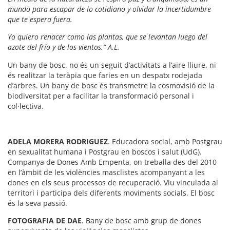
mundo para escapar de lo cotidiano y olvidar la incertidumbre
que te espera fuera.
Yo quiero renacer como las plantas, que se levantan luego del
azote del frío y de los
vientos.” A.L.
Un bany de bosc, no és un seguit d’activitats a l’aire lliure, ni
és realitzar la teràpia que faries en un despatx rodejada
d’arbres. Un bany de bosc és transmetre la cosmovisió de la
biodiversitat per a facilitar la transformació personal i
col·lectiva.
ADELA MORERA RODRIGUEZ
. E
ducadora social, amb
Postgrau
en sexualitat humana i Postgrau en boscos i salut (UdG).
Companya de Dones Amb Empenta, on treballa des del 2010
en l’àmbit de les violències masclistes acompanyant a les
dones en els seus processos de recuperació. Viu vinculada al
territori i participa dels diferents moviments socials. El bosc
és la seva passió.
FOTOGRAFIA DE DAE
. Bany de bosc amb grup de dones