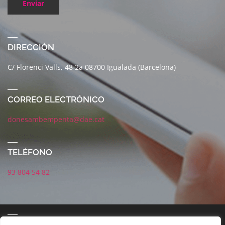
Enviar
DIRECCIÓN
C/ Florenci Valls, 48 2a 08700 Igualada (Barcelona)
CORREO ELECTRÓNICO
donesambempenta@dae.cat
TELÉFONO
93 804 54 82
CORREO ELECTRÓNICO