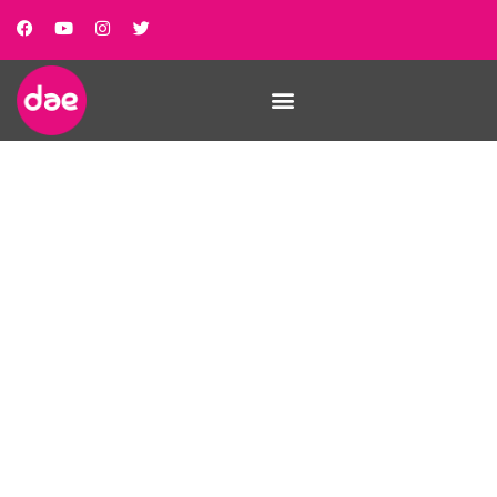
Natura i violència
masclista. Els banys de
bosc, una acció de
treball per a la