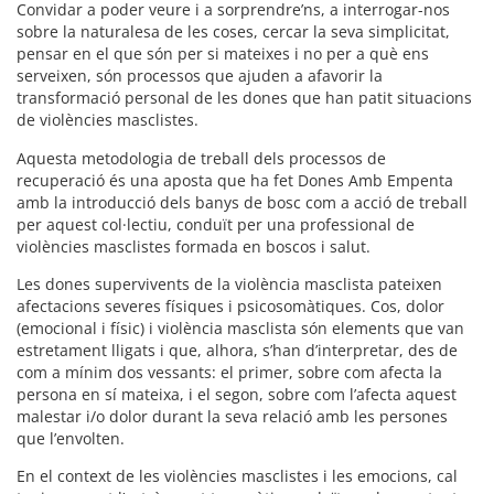
Convidar a poder veure i a sorprendre’ns, a interrogar-nos
sobre la naturalesa de les coses, cercar la seva simplicitat,
pensar en el que són per si mateixes i no per a què ens
serveixen, són processos que ajuden a afavorir la
transformació personal de les dones que han patit situacions
de violències masclistes.
Aquesta metodologia de treball dels processos de
recuperació és una aposta que ha fet Dones Amb Empenta
amb la introducció dels banys de bosc com a acció de treball
per aquest col·lectiu, conduït per una professional de
violències masclistes formada en boscos i salut.
Les dones supervivents de la violència masclista pateixen
afectacions severes físiques i psicosomàtiques. Cos, dolor
(emocional i físic) i violència masclista són elements que van
estretament lligats i que, alhora, s’han d’interpretar, des de
com a mínim dos vessants: el primer, sobre com afecta la
persona en sí mateixa, i el segon, sobre com l’afecta aquest
malestar i/o dolor durant la seva relació amb les persones
que l’envolten.
En el context de les violències masclistes i les emocions, cal