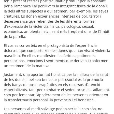
tenir present l’estrès post traumàtic produït per la constant
por a l’amenaça i al perill vers la integritat física de la dona i
la dels altres subjectes a qui estimen, per exemple, les seves
criatures. Es donen experiències intenses de por, terror i
desesperança que reben des de les diferents formes
d’expressió de la violència, física, psicològica, sexual,
econòmica, ambiental, etc., sent més freqüent dins de l’àmbit
de la parella.
El cos es converteix en el protagonista de l’experiència
dolorosa que comparteixen les dones que han viscut violència
masclista. En ell es manifesten les ferides, patiments,
percepcions, emocions i sentiments que deriven i conformen
un testimoni de la mateixa.
Justament, una oportunitat holística per la millora de la salut
de les dones i pel seu benestar psicosocial és la promoció
dels banys de bosc terapèutics en els recursos d’atenció
especialitzats, tant per combatre el sedentarisme i l’aïllament,
com per fomentar l’apoderament de les persones orientat en
la transformació personal, la prevenció i el benestar.
Les persones al medi salvatge poden ser tal i com són, no
estan subjectes a les mirades atentes dels altres. A la natura