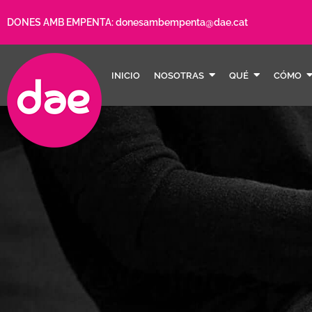
DONES AMB EMPENTA:
donesambempenta@dae.cat
INICIO
NOSOTRAS
QUÉ
CÓMO