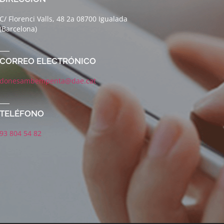
C/ Florenci Valls, 48 2a 08700 Igualada
(Barcelona)
CORREO ELECTRÓNICO
donesambempenta@dae.cat
TELÉFONO
93 804 54 82