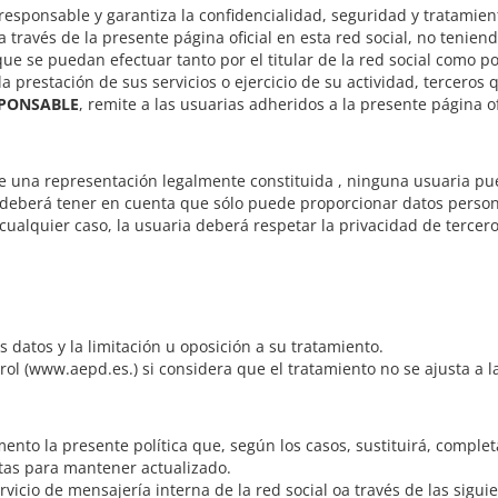
 responsable y garantiza la confidencialidad, seguridad y tratamien
a través de la presente página oficial en esta red social, no tenie
que se puedan efectuar tanto por el titular de la red social como p
 prestación de sus servicios o ejercicio de su actividad, terceros q
PONSABLE
, remite a las usuarias adheridos a la presente página of
a de una representación legalmente constituida , ninguna usuaria pu
deberá tener en cuenta que sólo puede proporcionar datos person
ualquier caso, la usuaria deberá respetar la privacidad de terceros
s datos y la limitación u oposición a su tratamiento.
ol (www.aepd.es.) si considera que el tratamiento no se ajusta a l
mento la presente política que, según los casos, sustituirá, comple
tas para mantener actualizado.
rvicio de mensajería interna de la red social oa través de las sigui