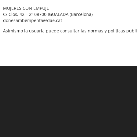
MUJERES CON EMPUJE
C/ Clos, 42 – 2º 08700 IGUALADA (Barcelona)
donesambempenta@dae.cat
Asimismo la usuaria puede consultar las normas y políticas public