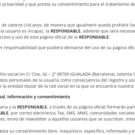
 privacidad y que presta su consentimiento para el tratamiento de
rs de catorze (14) anys, de manera que igualment queda prohibit l’ac
i la usuaria es incapaz, la
RESPONSABLE
, advierte que será necesar
cceso y uso de esta página oficial de la
RESPONSABLE
.
 responsabilidad que pudiera derivarse del uso de su página ofic
ilio social en C/ Clos, 42 – 2º 08700 IGUALADA (Barcelona), ostenta 
atos personales de la usuaria como consecuencia del registro y uso 
 la entidad titular de la red social en la que se encuentra nuestra 
onal, información y consentimiento
aria y la
RESPONSABLE
, a través de su página oficial formarán pa
ABLE
, por correo electrónico, fax, SMS, MMS, comunidades sociales 
les, envío de newsletter a aquellos usuarios que se suscriban, int
resta su consentimiento libre, inequívoco, específico, informado y 