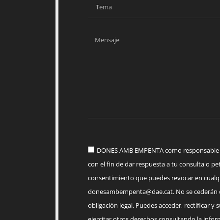
DONES AMB EMPENTA como responsable del
con el fin de dar respuesta a tu consulta o pet
consentimiento que puedes revocar en cua
donesambempenta@dae.cat
. No se cederán 
obligación legal. Puedes acceder, rectificar y 
ejercitar otros derechos consultando la infor