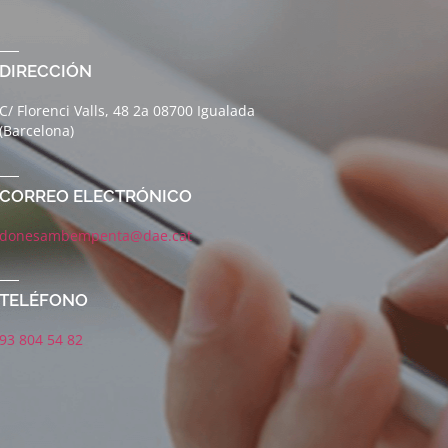
DIRECCIÓN
C/ Florenci Valls, 48 2a 08700 Igualada
(Barcelona)
CORREO ELECTRÓNICO
donesambempenta@dae.cat
TELÉFONO
93 804 54 82