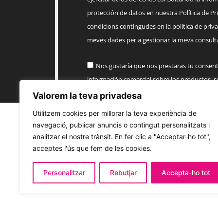
protección de datos en nuestra Política de Priv
condicions contingudes en la política de priva
meves dades per a gestionar la meva consulta
Nos gustaría que nos prestaras tu consen
información comercial sobre los productos, 
AMB EMPENTA
Valorem la teva privadesa
Utilitzem cookies per millorar la teva experiència de
Enviar
navegació, publicar anuncis o contingut personalitzats i
analitzar el nostre trànsit. En fer clic a "Acceptar-ho tot",
acceptes l'ús que fem de les cookies.
Personalitzar
Rebutjar
Accepta-ho tot