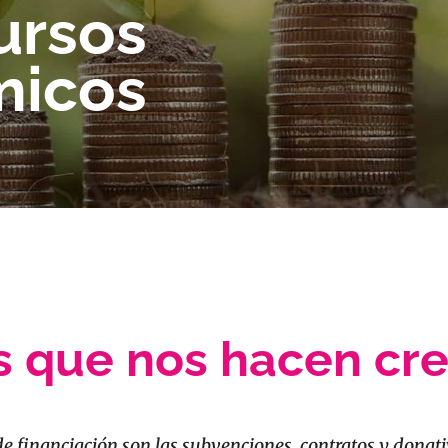
ursos
micos
 que nos hacen cr
de financiación son las subvenciones, contratos y donati