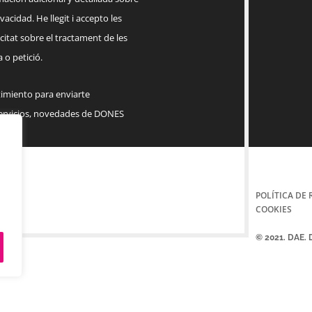
acidad. He llegit i accepto les
citat sobre el tractament de les
 o petició.
timiento para enviarte
servicios, novedades de DONES
POLÍTICA DE 
COOKIES
© 2021. DAE.