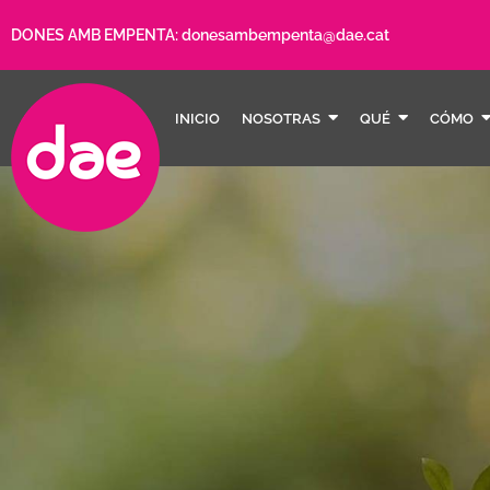
DONES AMB EMPENTA:
donesambempenta@dae.cat
INICIO
NOSOTRAS
QUÉ
CÓMO