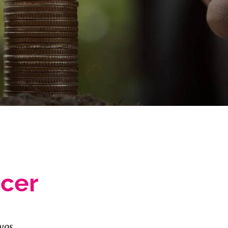
ecer
vos.