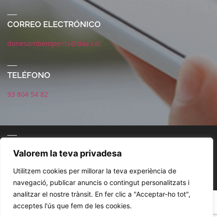
CORREO ELECTRÓNICO
donesambempenta@dae.cat
TELÉFONO
93 804 54 82
CORREO ELECTRÓNICO
Valorem la teva privadesa
Utilitzem cookies per millorar la teva experiència de
navegació, publicar anuncis o contingut personalitzats i
analitzar el nostre trànsit. En fer clic a "Acceptar-ho tot",
POLÍTICA DE REDES SOCIALES
AVISO LEGAL
POLÍTICA DE PRIVACIDAD
acceptes l'ús que fem de les cookies.
COOKIES