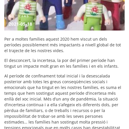
NOTICIAS
2021-05-18
Per a moltes famílies aquest 2020 hem viscut un dels
períodes possiblement més impactants a nivell global de tot
el trajecte de les nostres vides.
El desconcert, la incertesa, la por del primer període han
tingut un impacte molt gran en les famílies i en els infants.
Al període de confinament total inicial i la desescalada
posterior amb totes les greus conseqüències socials i
emocionals que ha tingut en les nostres famílies, es suma el
temps que hem sostingut aquest període d’incertesa més
enllà del xoc inicial. Més d’un any de pandèmia, la situació
d’incertesa continua i a ella s’afegeix els diferents dols, per
pèrdua de familiars, o de treballs i recursos o per la
impossibilitat de trobar-se amb les seves persones
estimades… les famílies han sostingut molta pressió i
tensions emocionals que en molts casos han desestabilitzat