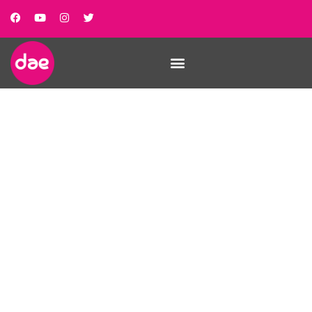
La resilència, clau de
volta del SOAF Anoia
per afrontar la
pandèmia amb les