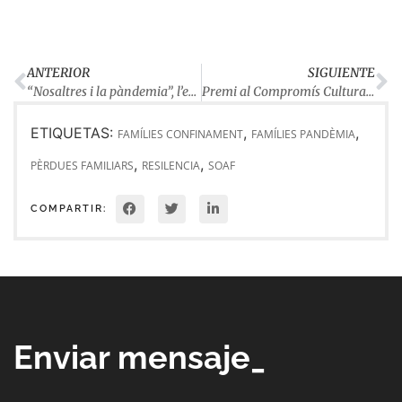
ANTERIOR
SIGUIENTE
“Nosaltres i la pàndemia”, l’edició del nostre Concurs de fotografia més participada
Premi al Compromís Cultural Òmnium Anoia 2021
ETIQUETAS:
,
,
FAMÍLIES CONFINAMENT
FAMÍLIES PANDÈMIA
,
,
PÈRDUES FAMILIARS
RESILENCIA
SOAF
COMPARTIR:
Enviar mensaje_