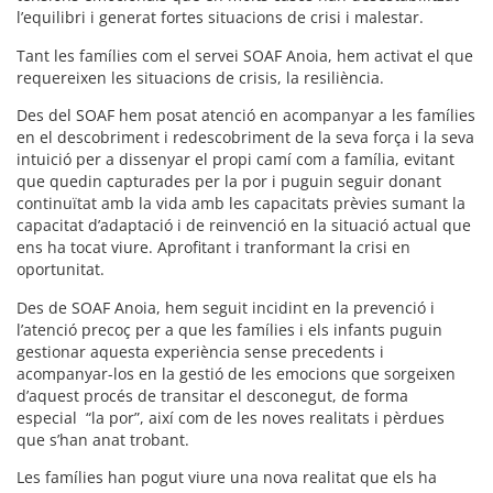
l’equilibri i generat fortes situacions de crisi i malestar.
Tant les famílies com el servei SOAF Anoia, hem activat el que
requereixen les situacions de crisis, la resiliència.
Des del SOAF hem posat atenció en acompanyar a les famílies
en el descobriment i redescobriment de la seva força i la seva
intuició per a dissenyar el propi camí com a família, evitant
que quedin capturades per la por i puguin seguir donant
continuïtat amb la vida amb les capacitats prèvies sumant la
capacitat d’adaptació i de reinvenció en la situació actual que
ens ha tocat viure
.
Aprofitant i tranformant la crisi en
oportunitat.
Des de SOAF Anoia, hem seguit incidint en la prevenció i
l’atenció precoç per a que les famílies i els infants puguin
gestionar aquesta experiència sense precedents i
acompanyar-los en la gestió de les emocions que sorgeixen
d’aquest procés de transitar el desconegut, de forma
especial “la por”, així com de les noves realitats i pèrdues
que s’han anat trobant
.
Les famílies han pogut viure una nova realitat que els ha