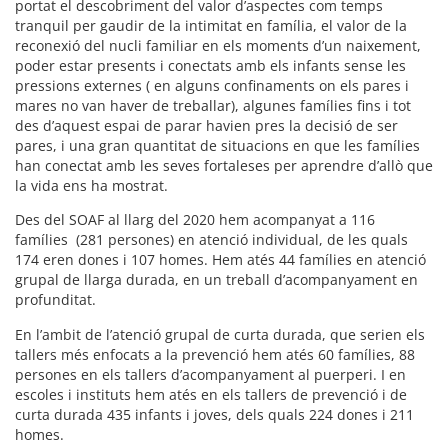
portat el descobriment del valor d’aspectes com temps
tranquil per gaudir de la intimitat en família, el valor de la
reconexió del nucli familiar en els moments d’un naixement,
poder estar presents i conectats amb els infants sense les
pressions externes ( en alguns confinaments on els pares i
mares no van haver de treballar), algunes famílies fins i tot
des d’aquest espai de parar havien pres la decisió de ser
pares, i una gran quantitat de situacions en que les famílies
han conectat amb les seves fortaleses per aprendre d’allò que
la vida ens ha mostrat.
Des del SOAF al llarg del 2020 hem acompanyat a 116
famílies (281 persones) en atenció individual, de les quals
174 eren dones i 107 homes. Hem atés 44 famílies en atenció
grupal de llarga durada, en un treball d’acompanyament en
profunditat.
En l’ambit de l’atenció grupal de curta durada, que serien els
tallers més enfocats a la prevenció hem atés 60 famílies, 88
persones en els tallers d’acompanyament al puerperi. I en
escoles i instituts hem atés en els tallers de prevenció i de
curta durada 435 infants i joves, dels quals 224 dones i 211
homes.