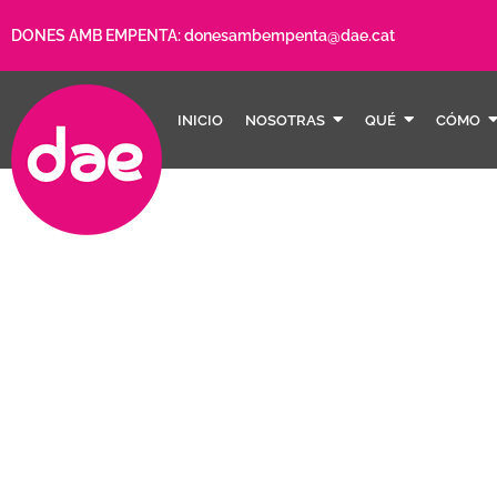
DONES AMB EMPENTA:
donesambempenta@dae.cat
INICIO
NOSOTRAS
QUÉ
CÓMO