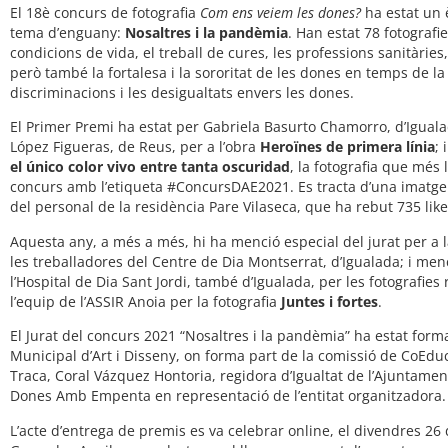
El 18è concurs de fotografia
Com ens veiem les dones?
ha estat un 
tema d’enguany:
Nosaltres i la pandèmia
. Han estat 78 fotografi
condicions de vida, el treball de cures, les professions sanitàries, e
però també la fortalesa i la sororitat de les dones en temps de l
discriminacions i les desigualtats envers les dones.
El Primer Premi ha estat per Gabriela Basurto Chamorro, d’Iguala
López Figueras, de Reus, per a l’obra
Heroïnes de primera línia
; 
el único color vivo entre tanta oscuridad
, la fotografia que més 
concurs amb l’etiqueta #ConcursDAE2021. Es tracta d’una imatge 
del personal de la residència Pare Vilaseca, que ha rebut 735 like
Aquesta any, a més a més, hi ha menció especial del jurat per a l
les treballadores del Centre de Dia Montserrat, d’Igualada; i men
l’Hospital de Dia Sant Jordi, també d’Igualada, per les fotografies
l’equip de l’ASSIR Anoia per la fotografia
Juntes i fortes
.
El Jurat del concurs 2021 “Nosaltres i la pandèmia” ha estat forma
Municipal d’Art i Disseny, on forma part de la comissió de CoEdu
Traca, Coral Vázquez Hontoria, regidora d’Igualtat de l’Ajuntame
Dones Amb Empenta en representació de l’entitat organitzadora.
L’acte d’entrega de premis es va celebrar online, el divendres 2