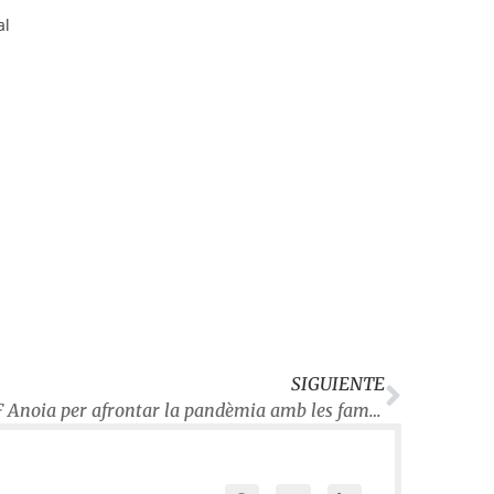
al
SIGUIENTE
La resilència, clau de volta del SOAF Anoia per afrontar la pandèmia amb les famílies