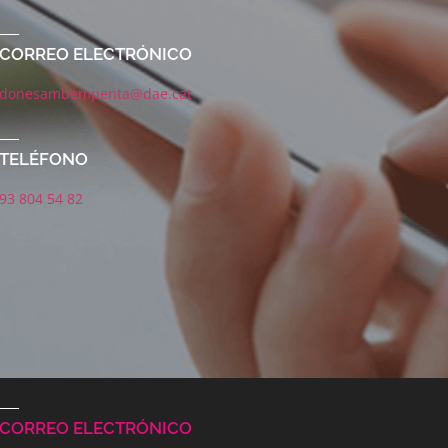
CORREO ELECTRÓNICO
donesambempenta@dae.cat
TELÉFONO
93 804 54 82
CORREO ELECTRÓNICO