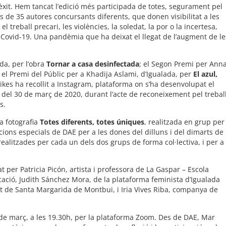
èxit. Hem tancat l’edició més participada de totes, segurament pel
es de 35 autores concursants diferents, que donen visibilitat a les
l treball precari, les violències, la soledat, la por o la incertesa,
a Covid-19. Una pandèmia que ha deixat el llegat de l’augment de le
da, per l’obra
Tornar a casa desinfectada
; el Segon Premi per Ann
i el Premi del Públic per a Khadija Aslami, d’Igualada, per
El azul,
likes ha recollit a Instagram, plataforma on s’ha desenvolupat el
del 30 de març de 2020, durant l’acte de reconeixement pel trebal
s.
a fotografia
Totes diferents, totes úniques
, realitzada en grup per
cions especials de DAE per a les dones del dilluns i del dimarts de
 realitzades per cada un dels dos grups de forma col·lectiva, i per a
t per Patricia Picón, artista i professora de La Gaspar – Escola
cació, Judith Sánchez Mora, de la plataforma feminista d’Igualada
nt de Santa Margarida de Montbui, i Iria Vives Riba, companya de
6 de març, a les 19.30h, per la plataforma Zoom. Des de DAE, Mar