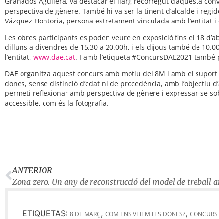
Granados Aguilera, va destacar el llarg recorregut d’aquesta conv
perspectiva de gènere. També hi va ser la tinent d’alcalde i regi
Vázquez Hontoria, persona estretament vinculada amb l’entitat i e
Les obres participants es poden veure en exposició fins el 18 d’
dilluns a divendres de 15.30 a 20.00h, i els dijous també de 10.0
l’entitat,
www.dae.cat
. I amb l’etiqueta #ConcursDAE2021 també 
DAE organitza aquest concurs amb motiu del 8M i amb el suport 
dones, sense distinció d’edat ni de procedència, amb l’objectiu d’
permeti reflexionar amb perspectiva de gènere i expressar-se sobr
accessible, com és la fotografia.
ANTERIOR
Zona zero. Un any de reconstrucció del model de treball 
ETIQUETAS:
,
,
8 DE MARÇ
COM ENS VEIEM LES DONES?
CONCURS 