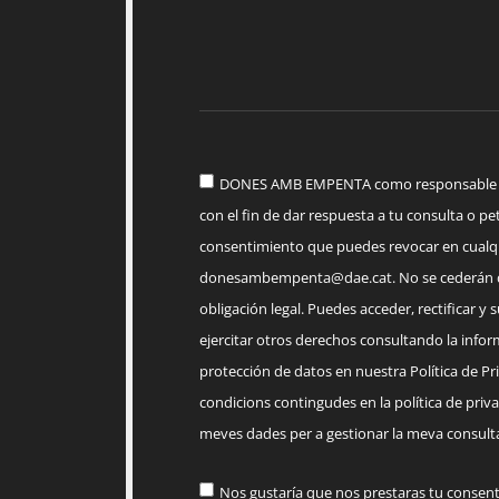
DONES AMB EMPENTA como responsable del
con el fin de dar respuesta a tu consulta o pet
consentimiento que puedes revocar en cua
donesambempenta@dae.cat
. No se cederán 
obligación legal. Puedes acceder, rectificar y 
ejercitar otros derechos consultando la infor
protección de datos en nuestra Política de Priv
condicions contingudes en la política de priva
meves dades per a gestionar la meva consulta
Nos gustaría que nos prestaras tu consen