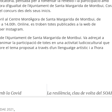
ocatòria, pensada per a fomentar la reflexió i la participació amb
dora d’Igualtat de l’Ajuntament de Santa Margarida de Montbui, Cor
l concurs des dels seus inicis.
abril al Centre MontÀgora de Santa Margarida de Montbui, de
0 a 14.00h. Online, es troben totes publicades a la web de
per Instagram.
de l’Ajuntament de Santa Margarida de Montbui. Va adreçat a
animar la participació de totes en una activitat ludicocultural que
e el tema proposat a través d’un llenguatge artístic i a l’hora
amb la Covid
,
DAE 2021