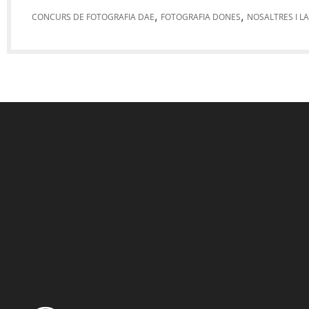
,
,
CONCURS DE FOTOGRAFIA DAE
FOTOGRAFIA DONES
NOSALTRES I L