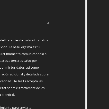
 tratamiento tratará tus datos
ición. La base legítima es tu
lquier momento comunicándolo a
datos a terceros salvo por
suprimir tus datos, así como
mación adicional y detallada sobre
acidad. He llegit i accepto les
citat sobre el tractament de les
 o petició.
timiento para enviarte