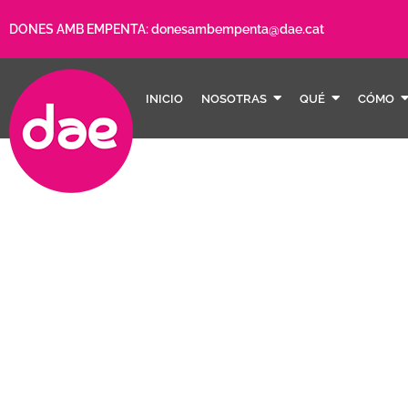
DONES AMB EMPENTA:
donesambempenta@dae.cat
INICIO
NOSOTRAS
QUÉ
CÓMO