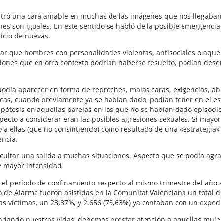
mostró una cara amable en muchas de las imágenes que nos llegaban
ones son iguales. En este sentido se habló de la posible emergencia
icio de nuevas.
ar que hombres con personalidades violentas, antisociales o aquel
iones que en otro contexto podrían haberse resuelto, podían desemb
podía aparecer en forma de reproches, malas caras, exigencias, abus
ísicas, cuando previamente ya se habían dado, podían tener en el 
pótesis en aquellas parejas en las que no se habían dado episodios 
ecto a considerar eran las posibles agresiones sexuales. Si mayor
o a ellas (que no consintiendo) como resultado de una «estrategia
encia.
ficultar una salida a muchas situaciones. Aspecto que se podía agrav
e mayor intensidad.
 período de confinamiento respecto al mismo trimestre del año an
ado de Alarma fueron asistidas en la Comunitat Valenciana un total 
vas víctimas, un 23,37%, y 2.656 (76,63%) ya contaban con un exped
ondando nuestras vidas, debemos prestar atención a aquellas mujer