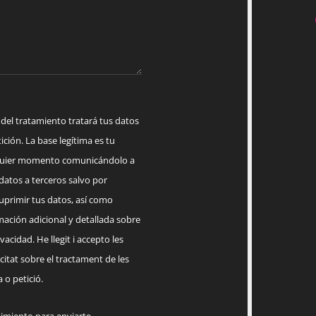
 tratamiento tratará tus datos
ición. La base legítima es tu
lquier momento comunicándolo a
datos a terceros salvo por
suprimir tus datos, así como
mación adicional y detallada sobre
acidad. He llegit i accepto les
citat sobre el tractament de les
 o petició.
timiento para enviarte