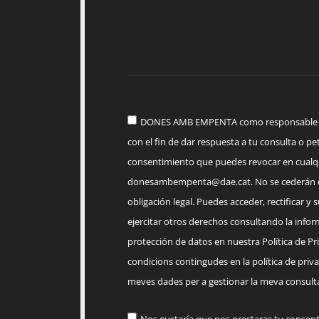
DONES AMB EMPENTA como responsable del
con el fin de dar respuesta a tu consulta o pet
consentimiento que puedes revocar en cua
donesambempenta@dae.cat
. No se cederán 
obligación legal. Puedes acceder, rectificar y 
ejercitar otros derechos consultando la infor
protección de datos en nuestra Política de Priv
condicions contingudes en la política de priva
meves dades per a gestionar la meva consulta
Nos gustaría que nos prestaras tu consen