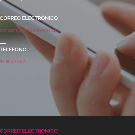
CORREO ELECTRÓNICO
donesambempenta@dae.cat
TELÉFONO
93 804 54 82
CORREO ELECTRÓNICO