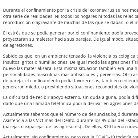
Durante el confinamiento por la crisis del coronavirus se nos 
otra serie de realidades. Ni todos los hogares ni todas las relaci
reproducción o agravante de muchas de las que se daban, o el in
El estrés que se podía generar por el confinamiento podía provoc
proyectaran su malestar hacia sus parejas. De igual modo, situac
de agresiones.
Sabido es que, en un ambiente tensado, la violencia psicológica 
insultos, gritos o humillaciones. De igual modo las agresiones f
nuevo las materializara. Esta misma situación también era una hi
personalidades masculinas más antisociales y perversas. Otro asp
de pareja, el confinamiento podía favorecerlas, también cediend
generaron miedo, o previniendo situaciones reconocibles de viol
La dificultad de recibir apoyo externo, sin duda alguna, podía di
dado que una llamada telefónica podría derivar en agresiones d
Actualmente sabemos que el número de denuncias bajó durante el
Asistencia a las Víctimas del Delito, durante los 99 días del Est
(parejas o exparejas de los agresores) . De ellas, 810 fueron nue
Actualmente, sin confinamiento, pero con la COVID-19 todavía r