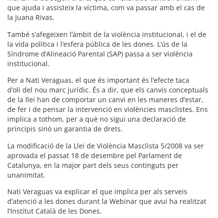
que ajuda i assisteix la víctima, com va passar amb el cas de
la Juana Rivas.
També s’afegeixen l’àmbit de la violència institucional, i el de
la vida política i l’esfera pública de les dones. L’ús de la
Síndrome d’Alineació Parental (SAP) passa a ser
violència
institucional
.
Per a Nati Veraguas, el que és important és l’efecte taca
d’oli del nou marc jurídic. És a dir, que
els canvis conceptuals
de la llei han de comportar un canvi en les maneres d’estar,
de fer i de pensar la intervenció en violències masclistes
.
Ens
implica a tothom, per a què no sigui una declaració de
principis sinó un garantia de drets.
La modificació de la Llei de Violència Masclista 5/2008 va ser
aprovada el passat 18 de desembre pel Parlament de
Catalunya, en la major part dels seus continguts per
unanimitat.
Nati Veraguas va explicar el que implica per als serveis
d’atenció a les dones durant la Webinar que avui ha realitzat
l’Institut Català de les Dones.