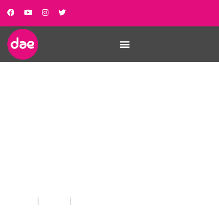
Més drets per a
l’erradicació de les
violències masclistes
INICIO
NOTICIAS
MÉS DRETS PER A L’ERRADICACIÓ DE LES VIOLÈNCIES