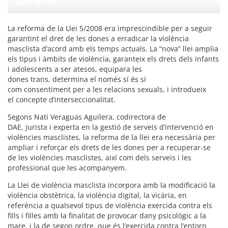
2021-02-03
La reforma de la Llei 5/2008 era imprescindible per a seguir
garantint el dret de les dones a erradicar la violència
masclista d’acord amb els temps actuals. La “nova” llei amplia
els tipus i àmbits de violència, garanteix els drets dels infants
i adolescents a ser atesos, equipara les
dones trans, determina el només sí és sí
com consentiment per a les relacions sexuals, i introdueix
el concepte d’interseccionalitat.
Segons Nati Veraguas Aguilera, codirectora de
DAE, jurista i experta en la gestió de serveis d’intervenció en
violències masclistes, la reforma de la llei era necessària per
ampliar i reforçar els drets de les dones per a recuperar-se
de les violències masclistes, així com dels serveis i les
professional que les acompanyem.
La Llei de violència masclista incorpora amb la modificació la
violència obstètrica, la violència digital, la vicària, en
referència a qualsevol tipus de violència exercida contra els
fills i filles amb la finalitat de provocar dany psicològic a la
mare, i la de segon ordre, que és l’exercida contra l’entorn