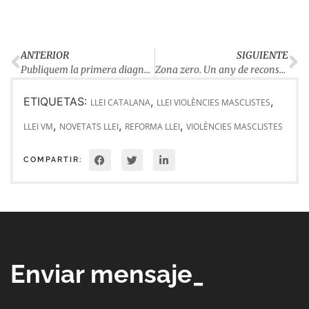
ANTERIOR
SIGUIENTE
Publiquem la primera diagnosi de la prostitució a la Catalunya Central
Zona zero. Un any de reconstrucció del model de treball amb la Covid
ETIQUETAS:
,
,
LLEI CATALANA
LLEI VIOLÈNCIES MASCLISTES
,
,
,
LLEI VM
NOVETATS LLEI
REFORMA LLEI
VIOLÈNCIES MASCLISTES
COMPARTIR:
Enviar mensaje_