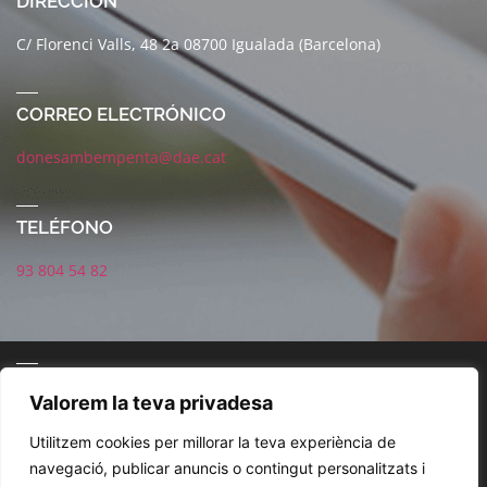
DIRECCIÓN
C/ Florenci Valls, 48 2a 08700 Igualada (Barcelona)
CORREO ELECTRÓNICO
donesambempenta@dae.cat
TELÉFONO
93 804 54 82
CORREO ELECTRÓNICO
Valorem la teva privadesa
Utilitzem cookies per millorar la teva experiència de
navegació, publicar anuncis o contingut personalitzats i