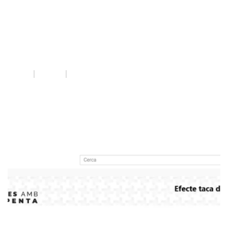
llei violències
masclistes
INICI
QUE FEM
LLEI VIOLÈNCIES MASCLISTES