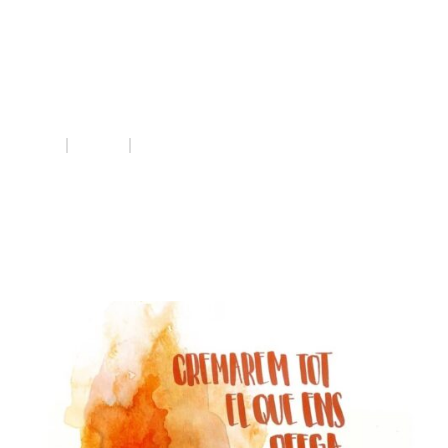
violències
masclistes
INICI
QUE FEM
VIOLÈNCIES MASCLISTES