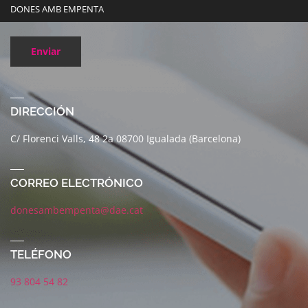
DONES AMB EMPENTA
Enviar
DIRECCIÓN
C/ Florenci Valls, 48 2a 08700 Igualada (Barcelona)
CORREO ELECTRÓNICO
donesambempenta@dae.cat
TELÉFONO
93 804 54 82