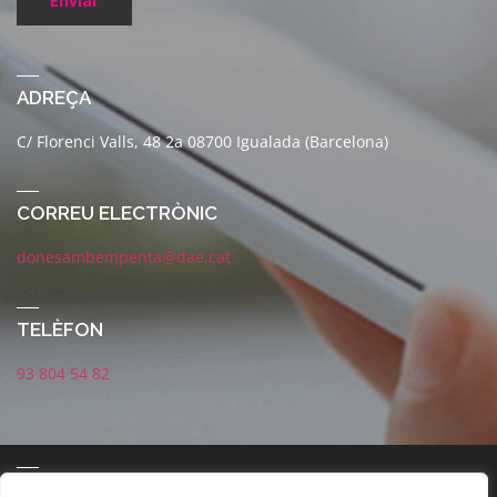
Enviar
ADREÇA
C/ Florenci Valls, 48 2a 08700 Igualada (Barcelona)
CORREU ELECTRÒNIC
donesambempenta@dae.cat
TELÈFON
93 804 54 82
CONNECTA AMB NOSALTRES