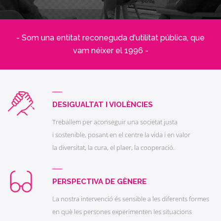
- Som una entitat reconeguda d'utilitat pública, que
vam néixer el 1996 -
DESIGUALTAT I VIOLÈNCIES
Treballem per aconseguir una societat justa
i sostenible, posant en el centre la vida i en valor
la diversitat, la cura, el plaer, la cooperació.
PERSPECTIVA DE GÈNERE
La nostra intervenció és sensible a les diferents formes
en què les persones experimenten les situacions