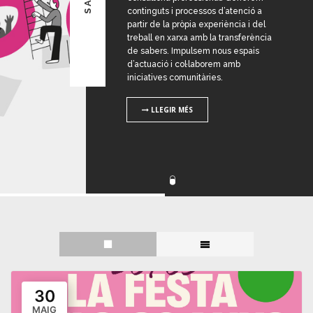
continguts i processos d’atenció a
partir de la pròpia experiència i del
treball en xarxa amb la transferència
de sabers. Impulsem nous espais
d’actuació i col·laborem amb
iniciatives comunitàries.
LLEGIR MÉS
30
MAIG