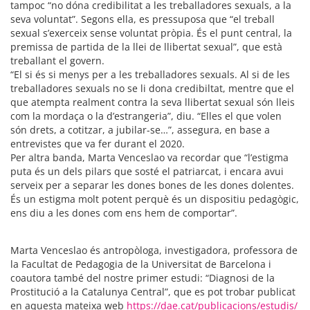
tampoc “no dóna credibilitat a les treballadores sexuals, a la
seva voluntat”. Segons ella, es pressuposa que “el treball
sexual s’exerceix sense voluntat pròpia. És el punt central, la
premissa de partida de la llei de llibertat sexual”, que està
treballant el govern.
“El si és si menys per a les treballadores sexuals. Al si de les
treballadores sexuals no se li dona credibiltat, mentre que el
que atempta realment contra la seva llibertat sexual són lleis
com la mordaça o la d’estrangeria”, diu. “Elles el que volen
són drets, a cotitzar, a jubilar-se…”, assegura, en base a
entrevistes que va fer durant el 2020.
Per altra banda, Marta Venceslao va recordar que “l’estigma
puta és un dels pilars que sosté el patriarcat, i encara avui
serveix per a separar les dones bones de les dones dolentes.
És un estigma molt potent perquè és un dispositiu pedagògic,
ens diu a les dones com ens hem de comportar”.
Marta Venceslao és antropòloga, investigadora, professora de
la Facultat de Pedagogia de la Universitat de Barcelona i
coautora també del nostre primer estudi: “Diagnosi de la
Prostitució a la Catalunya Central”, que es pot trobar publicat
en aquesta mateixa web
https://dae.cat/publicacions/estudis/