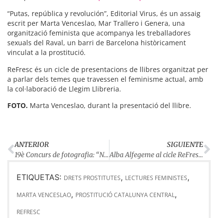
“Putas, república y revolución”, Editorial Virus, és un assaig
escrit per Marta Venceslao, Mar Trallero i Genera, una
organització feminista que acompanya les treballadores
sexuals del Raval, un barri de Barcelona històricament
vinculat a la prostitució.
ReFresc és un cicle de presentacions de llibres organitzat per
a parlar dels temes que travessen el feminisme actual, amb
la col·laboració de Llegim Llibreria.
FOTO.
Marta Venceslao, durant la presentació del llibre.
ANTERIOR
SIGUIENTE
19è Concurs de fotografia: “Nosaltres, fins el mismíssim”
Alba Alfegeme al cicle ReFresc: “el feminisme és un salvavides”
ETIQUETAS:
,
,
DRETS PROSTITUTES
LECTURES FEMINISTES
,
,
MARTA VENCESLAO
PROSTITUCIÓ CATALUNYA CENTRAL
REFRESC