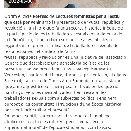
2022-05-06
Obrim el cicle
ReFresc
de
Lectures feministes per a l’estiu
que està per venir
amb la presentació de “Putas, república y
revolución”, un llibre que fa una recerca històrica inèdita de
la participació de les treballadores sexuals en la defensa de
la II República, i que trobem sumant-se a les milícies o
organitzant el primer sindicat de treballadores sexuals de
l’estat espanyol, el sindicat de l’amor.
“Putas, república y revolución” és una iniciativa de l’associació
Genera que descobreix una genealogia política de les
prostitutes sense precedents. Ens la va explicar Marta
Venceslao, coautora del llibre, durant la presentació, el dijous
5 de maig, a la seu de Dones Amb Empenta, on va destacar
que amb aquest treball “hem posat el focus en les que no
han tingut veu, les invisibilitzades. Hem rescatat les
treballadores sexuals com a subjectes polítics. I ens hem
apropat a les continuitats i irrupcions d’una època històrica
per a entendre millor el present”.
En aquest sentit, l’autora considera que “el feminisme
abolicionista actual és diferent però comparteix la
superioritat moral” de l’època estudiada, i com llavors,