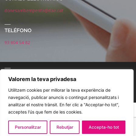
donesambempenta@dae.cat
TELÉFONO
93 804 54 82
CORREO ELECTRÓNICO
Valorem la teva privadesa
Utilitzem cookies per millorar la teva experiència de
navegació, publicar anuncis o contingut personalitzats i
analitzar el nostre trànsit. En fer clic a "Acceptar-ho tot",
POLÍTICA DE REDES SOCIALES
AVISO LEGAL
POLÍTICA DE PRIVACIDAD
acceptes l'ús que fem de les cookies.
COOKIES
Personalitzar
Rebutjar
Accepta-ho tot
© 2021. DAE. Dones Amb Empenta. Diseño Jordi Magaña