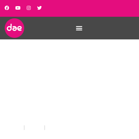
Parlem de “Putas,
república y revolución”
amb Marta Venceslao
INICIO
NOTICIAS
PARLEM DE “PUTAS, REPÚBLICA Y REVOLUCIÓN” AMB MARTA