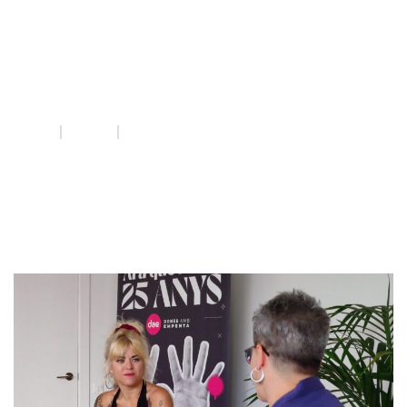
Lectures
feministes
INICI
QUE FEM
LECTURES FEMINISTES