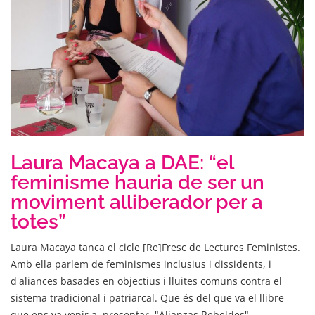
Laura Macaya a DAE: “el
feminisme hauria de ser un
moviment alliberador per a
totes”
Laura Macaya tanca el cicle [Re]Fresc de Lectures Feministes.
Amb ella parlem de feminismes inclusius i dissidents, i
d'aliances basades en objectius i lluites comuns contra el
sistema tradicional i patriarcal. Que és del que va el llibre
que ens va venir a presentar, "Alianzas Rebeldes".