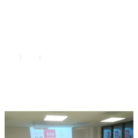
acompanyament
dones violències
masclistes
INICI
QUE FEM
ACOMPANYAMENT DONES VIOLÈNCIES MASCLISTES