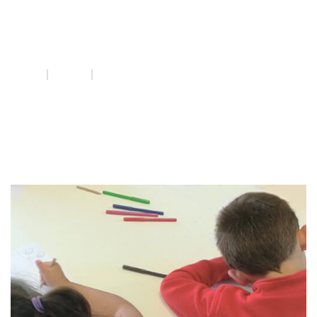
ViolènciesMasclistes
INICI
QUE FEM
VIOLÈNCIESMASCLISTES