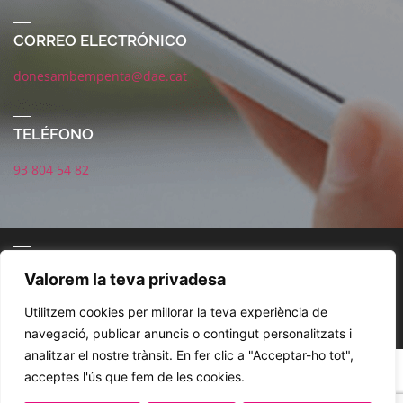
CORREO ELECTRÓNICO
donesambempenta@dae.cat
TELÉFONO
93 804 54 82
CORREO ELECTRÓNICO
Valorem la teva privadesa
Utilitzem cookies per millorar la teva experiència de
navegació, publicar anuncis o contingut personalitzats i
analitzar el nostre trànsit. En fer clic a "Acceptar-ho tot",
POLÍTICA DE REDES SOCIALES
AVISO LEGAL
POLÍTICA DE PRIVACIDAD
acceptes l'ús que fem de les cookies.
COOKIES