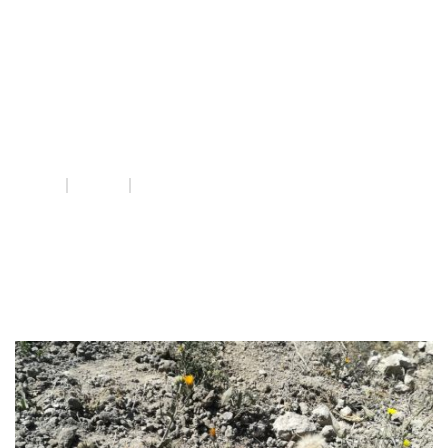
Afectació
violències
masclistes
INICI
QUE FEM
AFECTACIÓ VIOLÈNCIES MASCLISTES