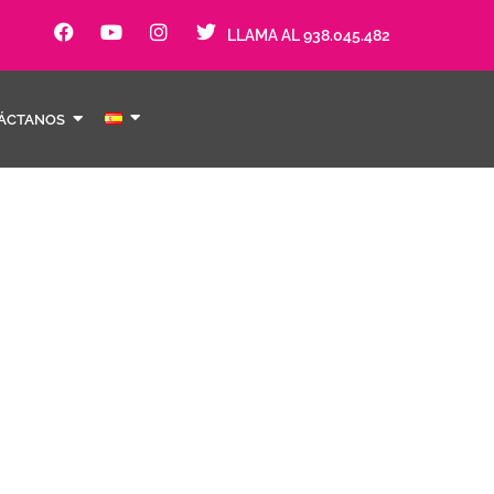
LLAMA AL 938.045.482
ÁCTANOS
ó estètica