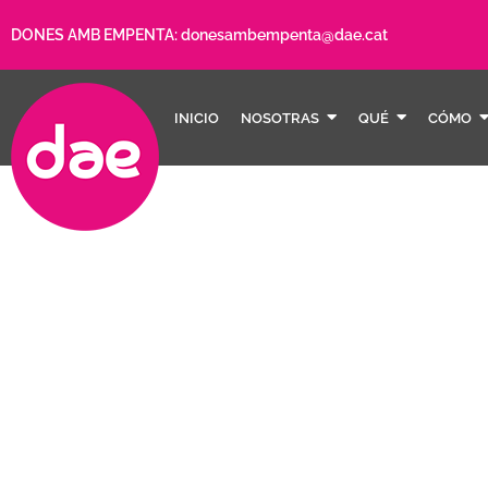
DONES AMB EMPENTA:
donesambempenta@dae.cat
INICIO
NOSOTRAS
QUÉ
CÓMO