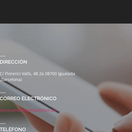
DIRECCIÓN
C/ Florenci Valls, 48 2a 08700 Igualada
(Barcelona)
CORREO ELECTRÓNICO
donesambempenta@dae.cat
TELÉFONO