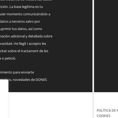
ición. La base legítima es tu
lquier momento comunicándolo a
datos a terceros salvo por
suprimir tus datos, así como
mación adicional y detallada sobre
acidad. He llegit i accepto les
citat sobre el tractament de les
 o petició.
timiento para enviarte
servicios, novedades de DONES
POLÍTICA DE 
COOKIES