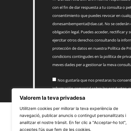
con el fin de dar respuesta a tu consulta o pet
consentimiento que puedes revocar en cua
donesambempenta@dae.cat
. No se cederán 
obligación legal. Puedes acceder, rectificar y 
ejercitar otros derechos consultando la infor
protección de datos en nuestra Política de Priv
condicions contingudes en la política de priva
meves dades per a gestionar la meva consulta
Nos gustaría que nos prestaras tu consen
información comercial sobre los productos, 
AMB EMPENTA
Valorem la teva privadesa
Utilitzem cookies per millorar la teva experiència de
Enviar
navegació, publicar anuncis o contingut personalitzats i
analitzar el nostre trànsit. En fer clic a "Acceptar-ho tot",
acceptes l'ús que fem de les cookies.