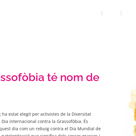
INICI
QUE FEM
PRESSI
assofòbia té nom de
 ha estat elegit per activistes de la Diversitat
 Dia internacional contra la Grassofòbia. És
quest dia com un rebuig contra el Dia Mundial de
a patologització que significa dels cossos grassos i