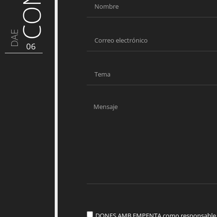
DAE
06
DONES AMB EMPENTA como responsable del