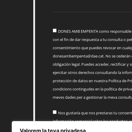
DONES AMB EMPENTA como responsable del
con el fin de dar respuesta a tu consulta o pet
consentimiento que puedes revocar en cua
donesambempenta@dae.cat
. No se cederán 
obligación legal. Puedes acceder, rectificar y 
ejercitar otros derechos consultando la infor
protección de datos en nuestra Política de Priv
condicions contingudes en la política de priva
meves dades per a gestionar la meva consulta
Nos gustaría que nos prestaras tu consen
información comercial sobre los productos, 
AMB EMPENTA
Valorem la teva privadesa