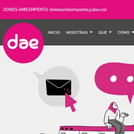
DONES AMB EMPENTA:
donesambempenta@dae.cat
INICIO
NOSOTRAS
QUÉ
CÓMO