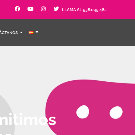
LLAMA AL 938.045.482
ÁCTANOS
mitimos