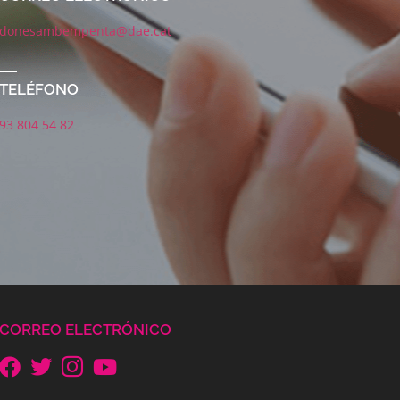
donesambempenta@dae.cat
TELÉFONO
93 804 54 82
CORREO ELECTRÓNICO