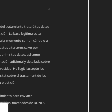
 tratamiento tratará tus datos
ición. La base legítima es tu
lquier momento comunicándolo a
datos a terceros salvo por
suprimir tus datos, así como
mación adicional y detallada sobre
acidad. He llegit i accepto les
citat sobre el tractament de les
 o petició.
timiento para enviarte
servicios, novedades de DONES