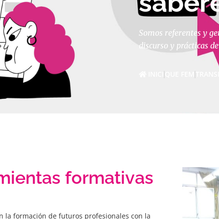
saber
Somos referentes y g
discurso y prácticas d
INICI
QUE FEM
TRANS
mientas formativas
 la formación de futuros profesionales con la