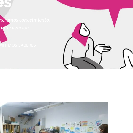
es
eneramos conocimiento,
e intervención.
MITIMOS SABERES