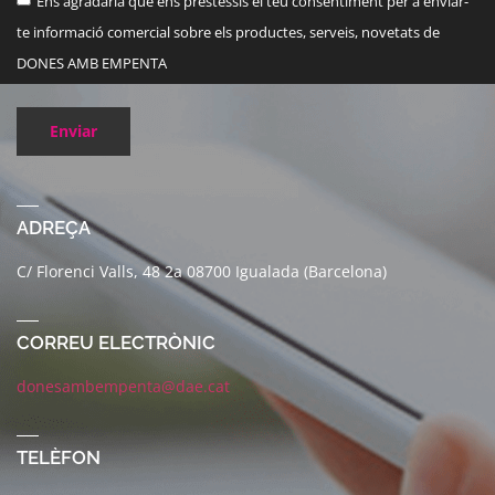
Ens agradaria que ens prestessis el teu consentiment per a enviar-
te informació comercial sobre els productes, serveis, novetats de
DONES AMB EMPENTA
Enviar
ADREÇA
C/ Florenci Valls, 48 2a 08700 Igualada (Barcelona)
CORREU ELECTRÒNIC
donesambempenta@dae.cat
TELÈFON