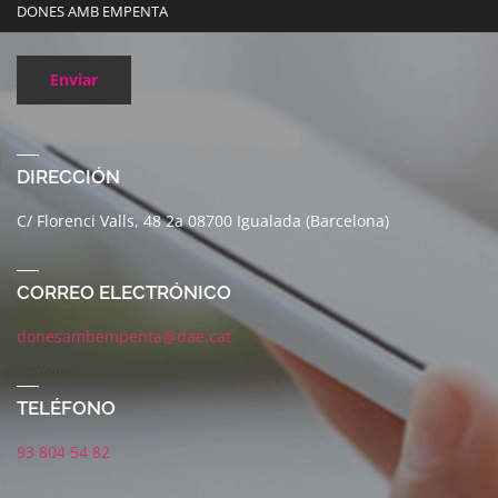
DONES AMB EMPENTA
Enviar
DIRECCIÓN
C/ Florenci Valls, 48 2a 08700 Igualada (Barcelona)
CORREO ELECTRÓNICO
donesambempenta@dae.cat
TELÉFONO
93 804 54 82