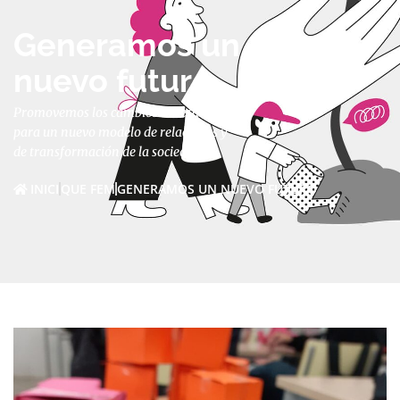
Generamos un
nuevo futuro
Promovemos los cambios necesarios
para un nuevo modelo de relaciones y
de transformación de la sociedad.
INICI
QUE FEM
GENERAMOS UN NUEVO FUTURO