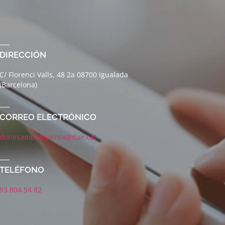
DIRECCIÓN
C/ Florenci Valls, 48 2a 08700 Igualada
(Barcelona)
CORREO ELECTRÓNICO
donesambempenta@dae.cat
TELÉFONO
93 804 54 82