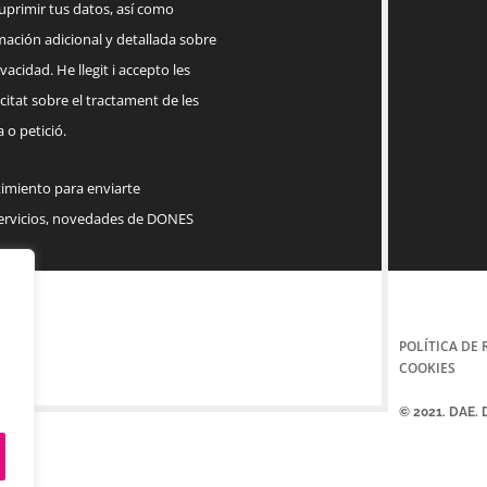
suprimir tus datos, así como
mación adicional y detallada sobre
acidad. He llegit i accepto les
citat sobre el tractament de les
 o petició.
timiento para enviarte
servicios, novedades de DONES
POLÍTICA DE 
COOKIES
© 2021. DAE.