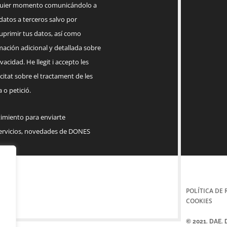
lquier momento comunicándolo a
datos a terceros salvo por
suprimir tus datos, así como
mación adicional y detallada sobre
acidad. He llegit i accepto les
citat sobre el tractament de les
 o petició.
timiento para enviarte
servicios, novedades de DONES
POLÍTICA DE 
COOKIES
© 2021. DAE.