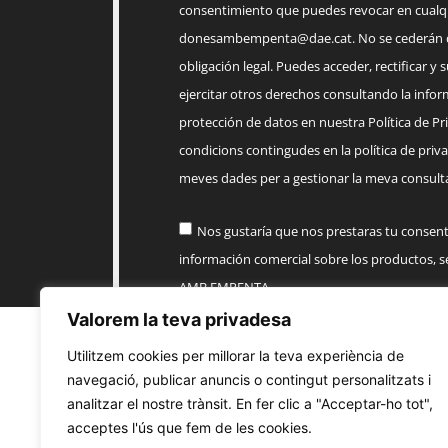
consentimiento que puedes revocar en cua
donesambempenta@dae.cat
. No se cederán 
obligación legal. Puedes acceder, rectificar y 
ejercitar otros derechos consultando la infor
protección de datos en nuestra Política de Priv
condicions contingudes en la política de priva
meves dades per a gestionar la meva consulta
Nos gustaría que nos prestaras tu consen
información comercial sobre los productos, 
AMB EMPENTA
Valorem la teva privadesa
Enviar
Utilitzem cookies per millorar la teva experiència de
navegació, publicar anuncis o contingut personalitzats i
analitzar el nostre trànsit. En fer clic a "Acceptar-ho tot",
acceptes l'ús que fem de les cookies.