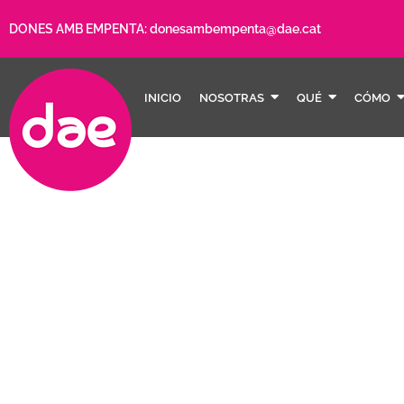
DONES AMB EMPENTA:
donesambempenta@dae.cat
INICIO
NOSOTRAS
QUÉ
CÓMO