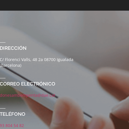
DIRECCIÓN
C/ Florenci Valls, 48 2a 08700 Igualada
(Barcelona)
CORREO ELECTRÓNICO
donesambempenta@dae.cat
TELÉFONO
93 804 54 82