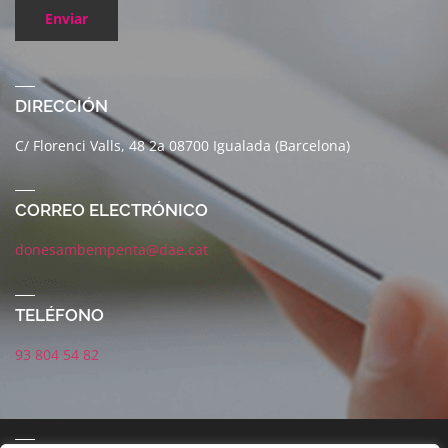
Enviar
DIRECCIÓN
C/ Florenci Valls, 48 2a 08700 Igualada (Barcelona)
CORREO ELECTRÓNICO
donesambempenta@dae.cat
TELÉFONO
93 804 54 82