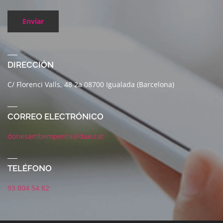
Enviar
DIRECCIÓN
C/ Florenci Valls, 48 2a 08700 Igualada (Barcelona)
CORREO ELECTRÓNICO
donesambempenta@dae.cat
TELÉFONO
93 804 54 82