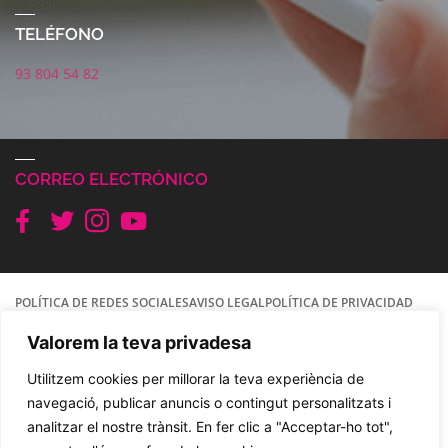
TELÉFONO
93 804 54 82
CORREO ELECTRÓNICO
POLÍTICA DE REDES SOCIALES
AVISO LEGAL
POLÍTICA DE PRIVACIDAD
COOKIES
Valorem la teva privadesa
© 2021. DAE. Dones Amb Empenta. Diseño Jordi Magaña
Utilitzem cookies per millorar la teva experiència de
navegació, publicar anuncis o contingut personalitzats i
analitzar el nostre trànsit. En fer clic a "Acceptar-ho tot",