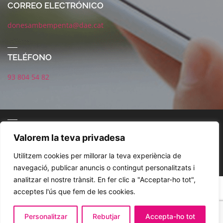
CORREO ELECTRÓNICO
donesambempenta@dae.cat
TELÉFONO
93 804 54 82
CORREO ELECTRÓNICO
Valorem la teva privadesa
Utilitzem cookies per millorar la teva experiència de
navegació, publicar anuncis o contingut personalitzats i
analitzar el nostre trànsit. En fer clic a "Acceptar-ho tot",
POLÍTICA DE REDES SOCIALES
AVISO LEGAL
POLÍTICA DE PRIVACIDAD
acceptes l'ús que fem de les cookies.
COOKIES
Personalitzar
Rebutjar
Accepta-ho tot
© 2021. DAE. Dones Amb Empenta. Diseño Jordi Magaña