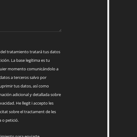
 tratamiento tratará tus datos
ición. La base legítima es tu
lquier momento comunicándolo a
datos a terceros salvo por
suprimir tus datos, así como
mación adicional y detallada sobre
acidad. He llegit i accepto les
citat sobre el tractament de les
 o petició.
timiento para enviarte