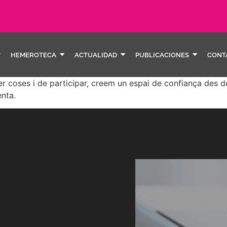
HEMEROTECA
ACTUALIDAD
PUBLICACIONES
CONT
 coses i de participar, creem un espai de confiança des de
nta.