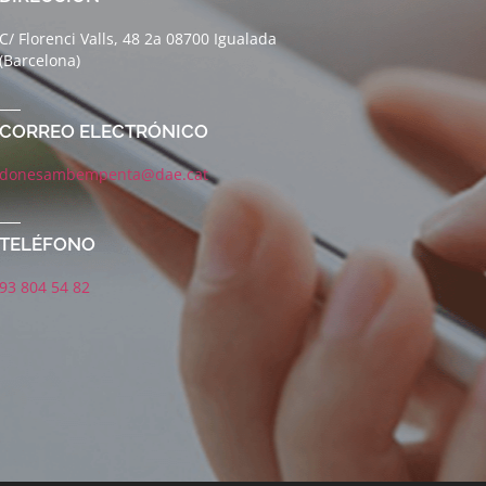
C/ Florenci Valls, 48 2a 08700 Igualada
(Barcelona)
CORREO ELECTRÓNICO
donesambempenta@dae.cat
TELÉFONO
93 804 54 82