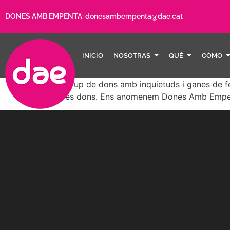
DONES AMB EMPENTA:
donesambempenta@dae.cat
INICIO
NOSOTRAS
QUÉ
CÓMO
Un grup de dons amb inquietuds i ganes de fer
altres dons. Ens anomenem Dones Amb Empe