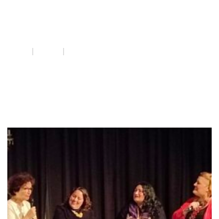
8M
INICI
QUE FEM
8M