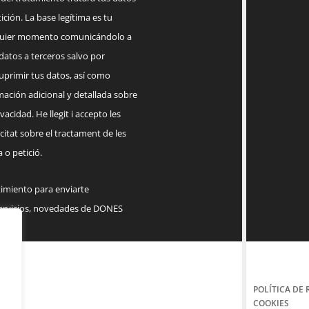
ición. La base legítima es tu
lquier momento comunicándolo a
datos a terceros salvo por
suprimir tus datos, así como
mación adicional y detallada sobre
acidad. He llegit i accepto les
citat sobre el tractament de les
 o petició.
timiento para enviarte
servicios, novedades de DONES
POLÍTICA DE 
COOKIES