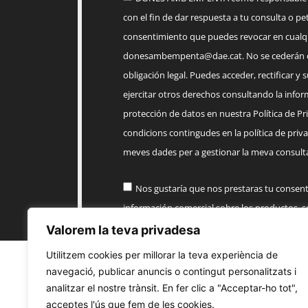
con el fin de dar respuesta a tu consulta o pet
consentimiento que puedes revocar en cua
donesambempenta@dae.cat
. No se cederán 
obligación legal. Puedes acceder, rectificar y 
ejercitar otros derechos consultando la infor
protección de datos en nuestra Política de Priv
condicions contingudes en la política de priva
meves dades per a gestionar la meva consulta
Nos gustaría que nos prestaras tu consen
información comercial sobre los productos, 
AMB EMPENTA
Valorem la teva privadesa
Utilitzem cookies per millorar la teva experiència de
Enviar
navegació, publicar anuncis o contingut personalitzats i
analitzar el nostre trànsit. En fer clic a "Acceptar-ho tot",
acceptes l'ús que fem de les cookies.