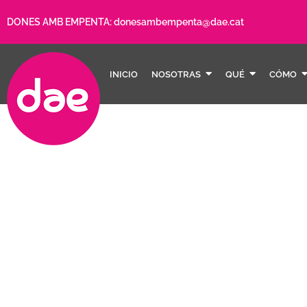
DONES AMB EMPENTA:
donesambempenta@dae.cat
INICIO
NOSOTRAS
QUÉ
CÓMO