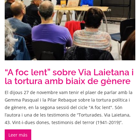
“A foc lent” sobre Via Laietana i
la tortura amb biaix de gènere
El dijous 27 de novembre vam tenir el plaer de parlar amb la
Gemma Pasqual i la Pilar Rebaque sobre la tortura política i
de gènere, en la segona sessió del cicle "A foc lent". Són
l’autora i una de les testimonis de “Torturades. Via Laietana,
43. Vint-i-dues dones, testimonis del terror (1941-2019)”.
Leer más