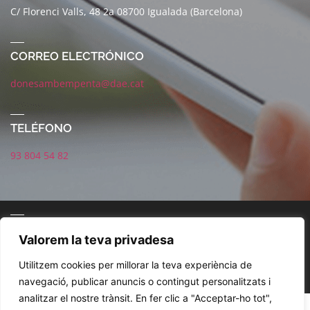
C/ Florenci Valls, 48 2a 08700 Igualada (Barcelona)
CORREO ELECTRÓNICO
donesambempenta@dae.cat
TELÉFONO
93 804 54 82
CORREO ELECTRÓNICO
Valorem la teva privadesa
Utilitzem cookies per millorar la teva experiència de
navegació, publicar anuncis o contingut personalitzats i
analitzar el nostre trànsit. En fer clic a "Acceptar-ho tot",