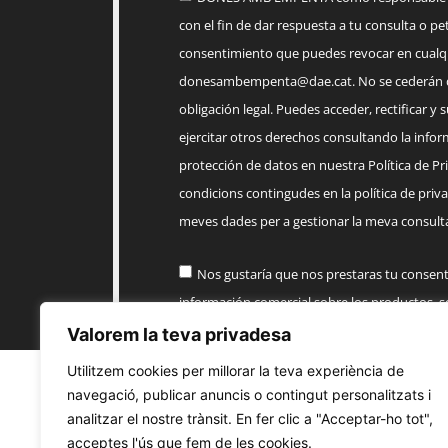
con el fin de dar respuesta a tu consulta o pet
consentimiento que puedes revocar en cua
donesambempenta@dae.cat
. No se cederán 
obligación legal. Puedes acceder, rectificar y 
ejercitar otros derechos consultando la infor
protección de datos en nuestra Política de Priv
condicions contingudes en la política de priva
meves dades per a gestionar la meva consulta
Nos gustaría que nos prestaras tu consen
información comercial sobre los productos, 
AMB EMPENTA
Valorem la teva privadesa
Utilitzem cookies per millorar la teva experiència de
Enviar
navegació, publicar anuncis o contingut personalitzats i
analitzar el nostre trànsit. En fer clic a "Acceptar-ho tot",
acceptes l'ús que fem de les cookies.