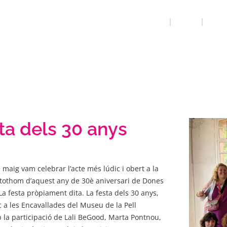
INICI
QUE FEM
PÒDCA
ta dels 30 anys
 maig vam celebrar l’acte més lúdic i obert a la
 tothom d’aquest any de 30è aniversari de Dones
 festa pròpiament dita. La festa dels 30 anys,
c a les Encavallades del Museu de la Pell
 la participació de Lali BeGood, Marta Pontnou,