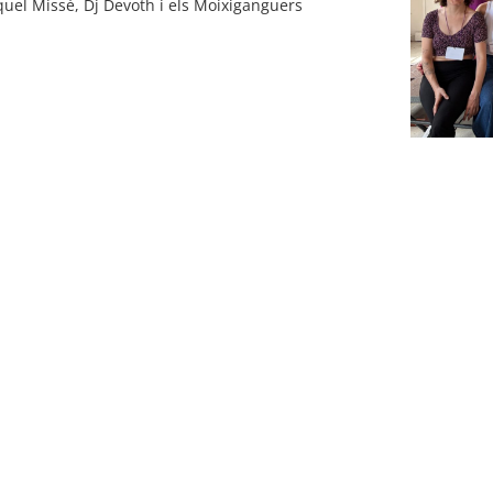
uel Missé, Dj Devoth i els Moixiganguers