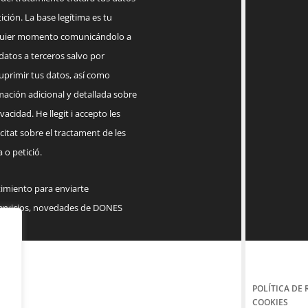
ición. La base legítima es tu
lquier momento comunicándolo a
datos a terceros salvo por
suprimir tus datos, así como
mación adicional y detallada sobre
acidad. He llegit i accepto les
citat sobre el tractament de les
 o petició.
timiento para enviarte
servicios, novedades de DONES
POLÍTICA DE 
COOKIES