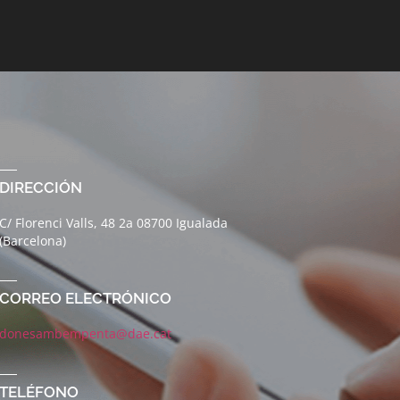
DIRECCIÓN
C/ Florenci Valls, 48 2a 08700 Igualada
(Barcelona)
CORREO ELECTRÓNICO
donesambempenta@dae.cat
TELÉFONO