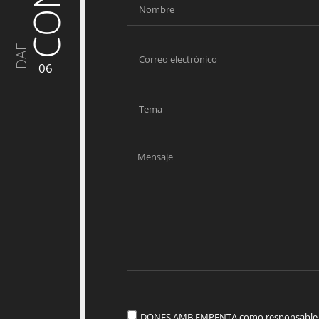
DAE
06
DONES AMB EMPENTA como responsable del