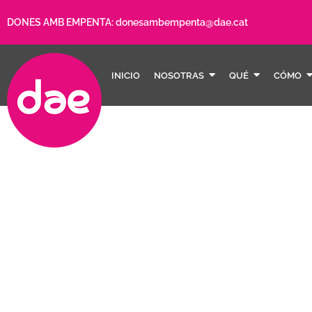
DONES AMB EMPENTA:
donesambempenta@dae.cat
INICIO
NOSOTRAS
QUÉ
CÓMO