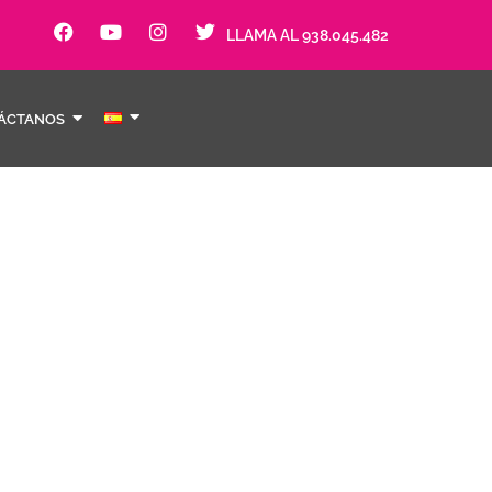
LLAMA AL 938.045.482
ÁCTANOS
st DAE