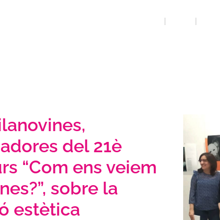
INICI
QUE FEM
PRESSI
ilanovines,
adores del 21è
rs “Com ens veiem
nes?”, sobre la
ó estètica