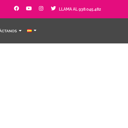
LLAMA AL 938.045.482
ÁCTANOS
ó estètica