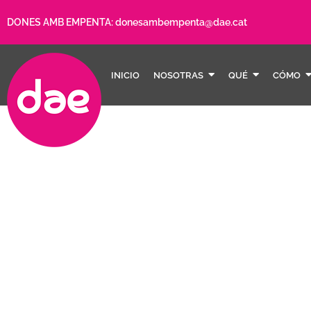
DONES AMB EMPENTA:
donesambempenta@dae.cat
INICIO
NOSOTRAS
QUÉ
CÓMO