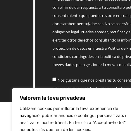
con el fin de dar respuesta a tu consulta o pet
consentimiento que puedes revocar en cua
donesambempenta@dae.cat
. No se cederán 
obligación legal. Puedes acceder, rectificar y 
ejercitar otros derechos consultando la infor
protección de datos en nuestra Política de Priv
condicions contingudes en la política de priva
meves dades per a gestionar la meva consulta
Nos gustaría que nos prestaras tu consen
información comercial sobre los productos, 
AMB EMPENTA
Valorem la teva privadesa
Utilitzem cookies per millorar la teva experiència de
Enviar
navegació, publicar anuncis o contingut personalitzats i
analitzar el nostre trànsit. En fer clic a "Acceptar-ho tot",
acceptes l'ús que fem de les cookies.