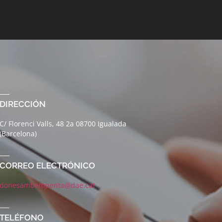
DIRECCIÓN
C/ Florenci Valls, 48 2a 08700 Igualada
(Barcelona)
CORREO ELECTRÓNICO
donesambempenta@dae.cat
TELÉFONO