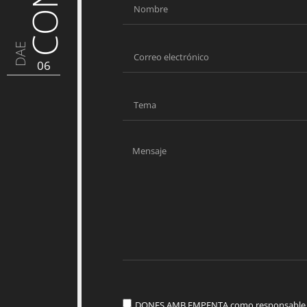
DAE
06
DONES AMB EMPENTA como responsable del