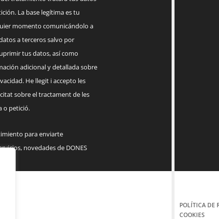
ición. La base legítima es tu
lquier momento comunicándolo a
datos a terceros salvo por
suprimir tus datos, así como
mación adicional y detallada sobre
acidad. He llegit i accepto les
citat sobre el tractament de les
 o petició.
timiento para enviarte
servicios, novedades de DONES
POLÍTICA DE 
COOKIES