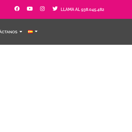
LLAMA AL 938.045.482
ÁCTANOS
nció