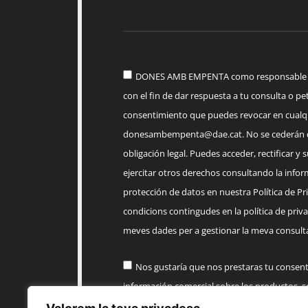
DONES AMB EMPENTA como responsable del
con el fin de dar respuesta a tu consulta o pet
consentimiento que puedes revocar en cua
donesambempenta@dae.cat
. No se cederán 
obligación legal. Puedes acceder, rectificar y 
ejercitar otros derechos consultando la infor
protección de datos en nuestra Política de Priv
condicions contingudes en la política de priva
meves dades per a gestionar la meva consulta
Nos gustaría que nos prestaras tu consen
información comercial sobre los productos, 
AMB EMPENTA