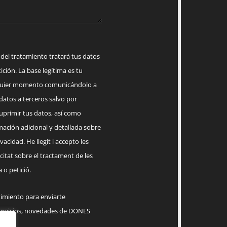
 tratamiento tratará tus datos
ición. La base legítima es tu
lquier momento comunicándolo a
datos a terceros salvo por
suprimir tus datos, así como
mación adicional y detallada sobre
acidad. He llegit i accepto les
citat sobre el tractament de les
 o petició.
timiento para enviarte
servicios, novedades de DONES