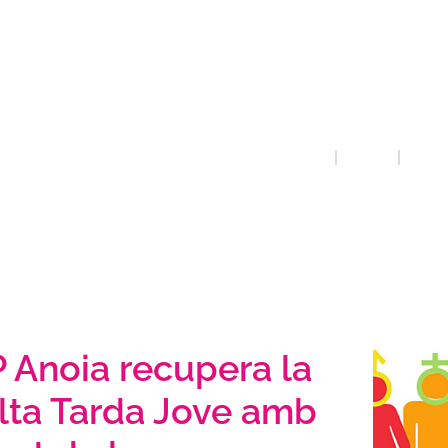
violèn
mascl
INICI
QUE FEM
PREVE
 Anoia recupera la
lta Tarda Jove amb