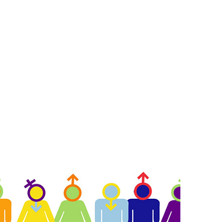
cies
istes
NCIÓ VIOLÈNCIES MASCLISTES