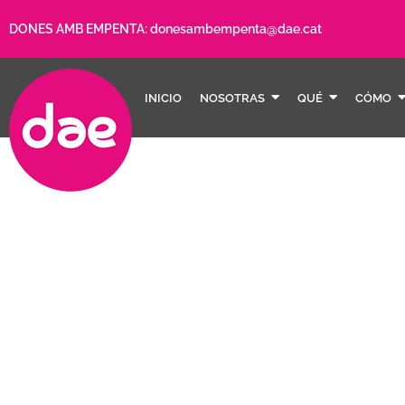
DONES AMB EMPENTA:
donesambempenta@dae.cat
INICIO
NOSOTRAS
QUÉ
CÓMO