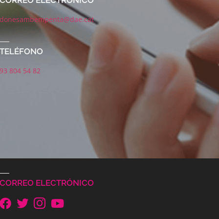
CORREO ELECTRÓNICO
donesambempenta@dae.cat
TELÉFONO
93 804 54 82
CORREO ELECTRÓNICO