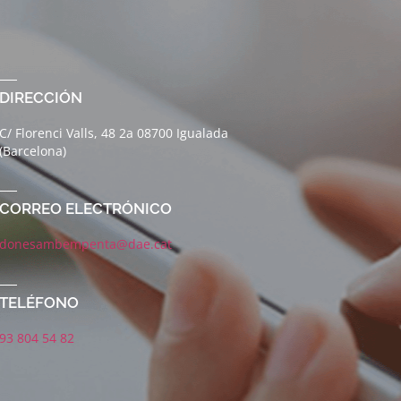
DIRECCIÓN
C/ Florenci Valls, 48 2a 08700 Igualada
(Barcelona)
CORREO ELECTRÓNICO
donesambempenta@dae.cat
TELÉFONO
93 804 54 82