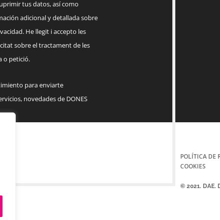
suprimir tus datos, así como
mación adicional y detallada sobre
acidad. He llegit i accepto les
citat sobre el tractament de les
 o petició.
timiento para enviarte
servicios, novedades de DONES
POLÍTICA DE 
COOKIES
© 2021. DAE.