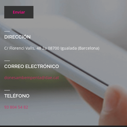
Enviar
DIRECCIÓN
C/ Florenci Valls, 48 2a 08700 Igualada (Barcelona)
CORREO ELECTRÓNICO
donesambempenta@dae.cat
TELÉFONO
93 804 54 82