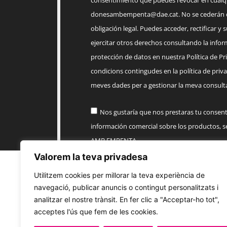
consentimiento que puedes revocar en cua
donesambempenta@dae.cat
. No se cederán 
obligación legal. Puedes acceder, rectificar y 
ejercitar otros derechos consultando la infor
protección de datos en nuestra Política de Priv
condicions contingudes en la política de priva
meves dades per a gestionar la meva consulta
Nos gustaría que nos prestaras tu consen
información comercial sobre los productos, 
AMB EMPENTA
Valorem la teva privadesa
Enviar
Utilitzem cookies per millorar la teva experiència de
navegació, publicar anuncis o contingut personalitzats i
analitzar el nostre trànsit. En fer clic a "Acceptar-ho tot",
acceptes l'ús que fem de les cookies.