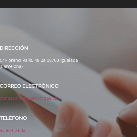
DIRECCIÓN
C/ Florenci Valls, 48 2a 08700 Igualada
(Barcelona)
CORREO ELECTRÓNICO
donesambempenta@dae.cat
TELÉFONO
93 804 54 82