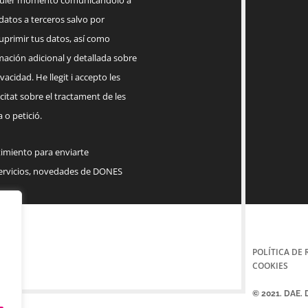
lquier momento comunicándolo a
datos a terceros salvo por
suprimir tus datos, así como
mación adicional y detallada sobre
acidad. He llegit i accepto les
citat sobre el tractament de les
 o petició.
timiento para enviarte
servicios, novedades de DONES
POLÍTICA DE 
COOKIES
© 2021. DAE.