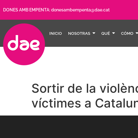
DONES AMB EMPENTA:
donesambempenta@dae.cat
INICIO
NOSOTRAS
QUÉ
CÓMO
Sortir de la violè
víctimes a Catalu