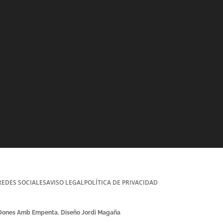
REDES SOCIALES
AVISO LEGAL
POLÍTICA DE PRIVACIDAD
 Dones Amb Empenta. Diseño Jordi Magaña