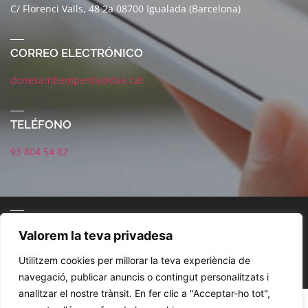
C/ Florenci Valls, 48 2a 08700 Igualada (Barcelona)
CORREO ELECTRÓNICO
donesambempenta@dae.cat
TELÉFONO
93 804 54 82
CORREO ELECTRÓNICO
Valorem la teva privadesa
Utilitzem cookies per millorar la teva experiència de
navegació, publicar anuncis o contingut personalitzats i
analitzar el nostre trànsit. En fer clic a "Acceptar-ho tot",