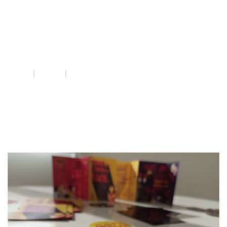
Violències
sexuals
INICI
QUE FEM
VIOLÈNCIES SEXUALS