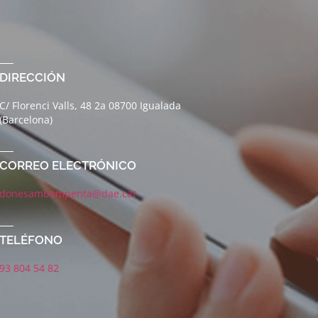
DIRECCIÓN
C/ Florenci Valls, 48 2a 08700 Igualada
(Barcelona)
CORREO ELECTRÓNICO
donesambempenta@dae.cat
TELÉFONO
93 804 54 82