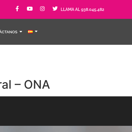
LLAMA AL 938.045.482
ÁCTANOS
ral – ONA