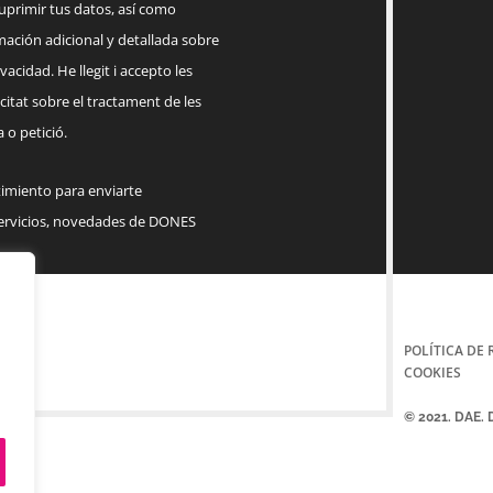
suprimir tus datos, así como
mación adicional y detallada sobre
acidad. He llegit i accepto les
citat sobre el tractament de les
 o petició.
timiento para enviarte
servicios, novedades de DONES
POLÍTICA DE 
COOKIES
© 2021. DAE.