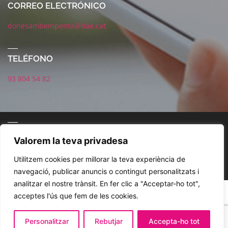
CORREO ELECTRÓNICO
donesambempenta@dae.cat
TELÉFONO
93 804 54 82
CORREO ELECTRÓNICO
Valorem la teva privadesa
Utilitzem cookies per millorar la teva experiència de
navegació, publicar anuncis o contingut personalitzats i
analitzar el nostre trànsit. En fer clic a "Acceptar-ho tot",
POLÍTICA DE REDES SOCIALES
AVISO LEGAL
POLÍTICA DE PRIVACIDAD
acceptes l'ús que fem de les cookies.
COOKIES
Personalitzar
Rebutjar
Accepta-ho tot
© 2021. DAE. Dones Amb Empenta. Diseño Jordi Magaña