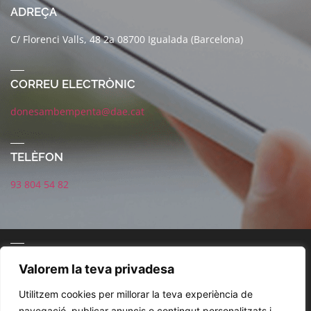
ADREÇA
C/ Florenci Valls, 48 2a 08700 Igualada (Barcelona)
CORREU ELECTRÒNIC
donesambempenta@dae.cat
TELÈFON
93 804 54 82
CONNECTA AMB NOSALTRES
Valorem la teva privadesa
Utilitzem cookies per millorar la teva experiència de
navegació, publicar anuncis o contingut personalitzats i