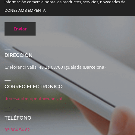
información comercial sobre los productos, servicios, novedades de
DONES AMB EMPENTA
Enviar
DIRECCIÓN
C/ Florenci Valls, 48 2a 08700 Igualada (Barcelona)
CORREO ELECTRÓNICO
donesambempenta@dae.cat
TELÉFONO
93 804 54 82