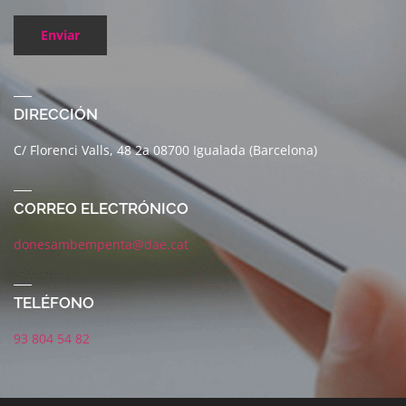
Enviar
DIRECCIÓN
C/ Florenci Valls, 48 2a 08700 Igualada (Barcelona)
CORREO ELECTRÓNICO
donesambempenta@dae.cat
TELÉFONO
93 804 54 82