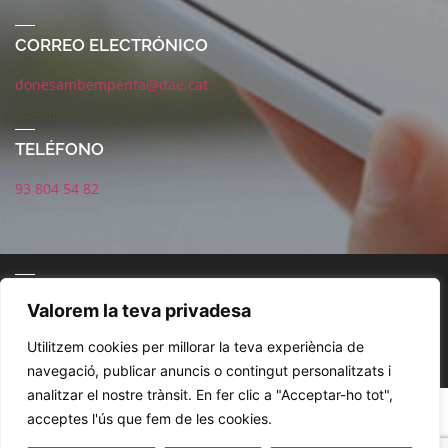
CORREO ELECTRÓNICO
donesambempenta@dae.cat
TELÉFONO
93 804 54 82
CORREO ELECTRÓNICO
Valorem la teva privadesa
Utilitzem cookies per millorar la teva experiència de
navegació, publicar anuncis o contingut personalitzats i
analitzar el nostre trànsit. En fer clic a "Acceptar-ho tot",
POLÍTICA DE REDES SOCIALES
AVISO LEGAL
POLÍTICA DE PRIVACIDAD
acceptes l'ús que fem de les cookies.
COOKIES