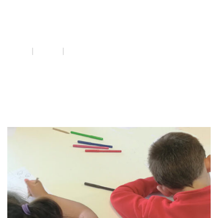
atenciófillsfilles
INICI
QUE FEM
ATENCIÓFILLSFILLES