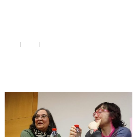
avortament
lliure
INICI
QUE FEM
AVORTAMENT LLIURE