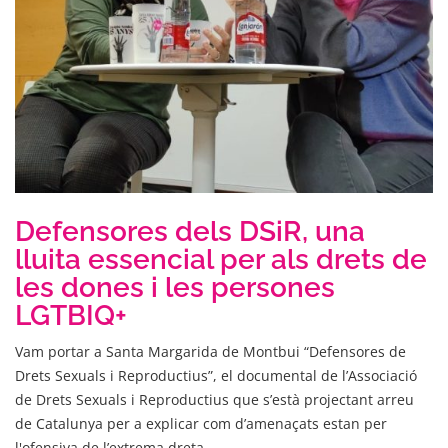
Defensores dels DSiR, una
lluita essencial per als drets de
les dones i les persones
LGTBIQ+
Vam portar a Santa Margarida de Montbui “Defensores de
Drets Sexuals i Reproductius”, el documental de l’Associació
de Drets Sexuals i Reproductius que s’està projectant arreu
de Catalunya per a explicar com d’amenaçats estan per
l'ofensiva de l’extrema dreta.