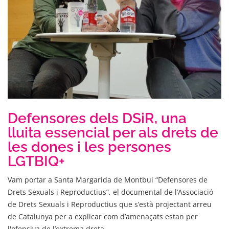
Defensores dels DSiR, una
lluita essencial per als drets de
les dones i les persones
LGTBIQ+
Vam portar a Santa Margarida de Montbui “Defensores de
Drets Sexuals i Reproductius”, el documental de l’Associació
de Drets Sexuals i Reproductius que s’està projectant arreu
de Catalunya per a explicar com d’amenaçats estan per
l'ofensiva de l’extrema dreta.