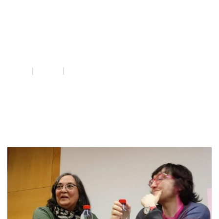
dret a
l’avortament
INICI
QUE FEM
DRET A L'AVORTAMENT