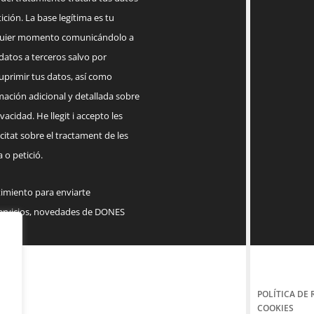
ición. La base legítima es tu
lquier momento comunicándolo a
datos a terceros salvo por
suprimir tus datos, así como
mación adicional y detallada sobre
acidad. He llegit i accepto les
citat sobre el tractament de les
 o petició.
timiento para enviarte
servicios, novedades de DONES
POLÍTICA DE 
COOKIES