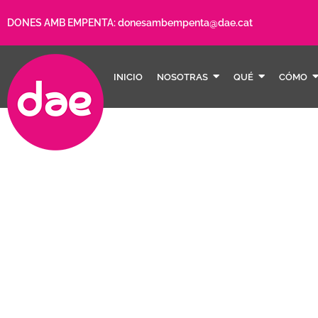
DONES AMB EMPENTA:
donesambempenta@dae.cat
INICIO
NOSOTRAS
QUÉ
CÓMO