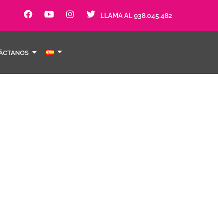
LLAMA AL 938.045.482
ÁCTANOS
reproductius