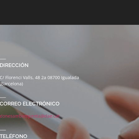
DIRECCIÓN
C/ Florenci Valls, 48 2a 08700 Igualada
(Barcelona)
CORREO ELECTRÓNICO
donesambempenta@dae.cat
TELÉFONO