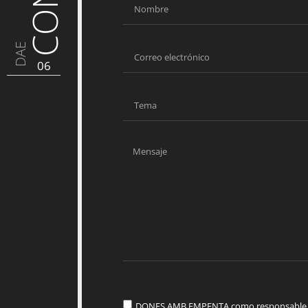
DAE
06
DONES AMB EMPENTA como responsable del