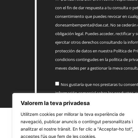
con el fin de dar respuesta a tu consulta o pet
consentimiento que puedes revocar en cua
donesambempenta@dae.cat
. No se cederán 
obligación legal. Puedes acceder, rectificar y 
ejercitar otros derechos consultando la infor
protección de datos en nuestra Política de Priv
condicions contingudes en la política de priva
meves dades per a gestionar la meva consulta
Nos gustaría que nos prestaras tu consen
información comercial sobre los productos, 
AMB EMPENTA
Valorem la teva privadesa
Utilitzem cookies per millorar la teva experiència de
Enviar
navegació, publicar anuncis o contingut personalitzats i
analitzar el nostre trànsit. En fer clic a "Acceptar-ho tot",
acceptes l'ús que fem de les cookies.