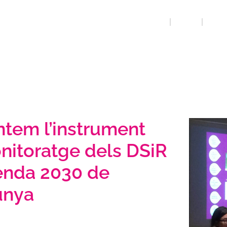
INICI
QUE FEM
DRETS
ntem l’instrument
nitoratge dels DSiR
genda 2030 de
unya