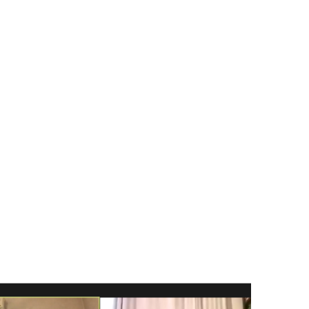
tució
unya
al
I PROSTITUCIÓ CATALUNYA CENTRAL