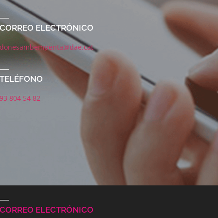
CORREO ELECTRÓNICO
donesambempenta@dae.cat
TELÉFONO
93 804 54 82
CORREO ELECTRÓNICO