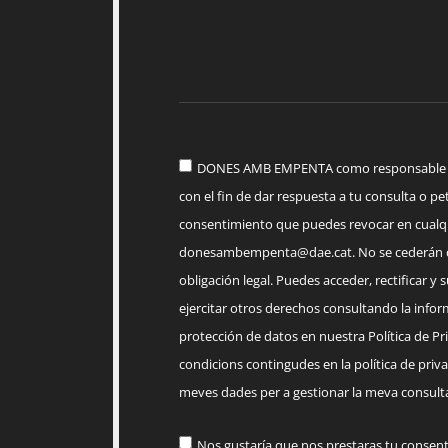
DONES AMB EMPENTA como responsable del
con el fin de dar respuesta a tu consulta o pet
consentimiento que puedes revocar en cua
donesambempenta@dae.cat
. No se cederán 
obligación legal. Puedes acceder, rectificar y 
ejercitar otros derechos consultando la infor
protección de datos en nuestra Política de Priv
condicions contingudes en la política de priva
meves dades per a gestionar la meva consulta
Nos gustaría que nos prestaras tu consen