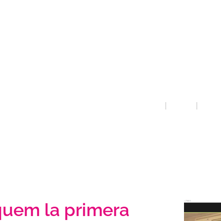
prosti
Catal
Centr
INICI
QUE FEM
ESTUD
quem la primera