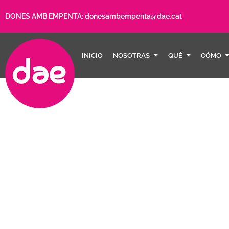
DONES AMB EMPENTA:
donesambempenta@dae.cat
INICIO
NOSOTRAS
QUÉ
CÓMO