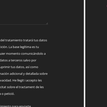
 tratamiento tratará tus datos
ición. La base legítima es tu
lquier momento comunicándolo a
datos a terceros salvo por
suprimir tus datos, así como
mación adicional y detallada sobre
acidad. He llegit i accepto les
citat sobre el tractament de les
 o petició.
timiento para enviarte