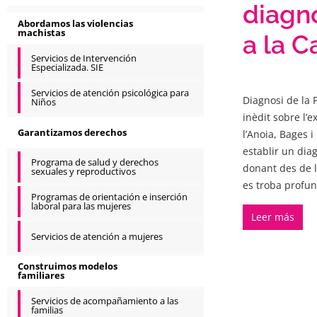
diagno
Abordamos las violencias
machistas
a la C
Servicios de Intervención
Especializada. SIE
Servicios de atención psicológica para
Diagnosi de la 
Niños
inèdit sobre l’e
Garantizamos derechos
l’Anoia, Bages i
establir un diag
Programa de salud y derechos
donant des de l’
sexuales y reproductivos
es troba profun
Programas de orientación e inserción
laboral para las mujeres
Leer más
Servicios de atención a mujeres
Construimos modelos
familiares
Servicios de acompañamiento a las
familias