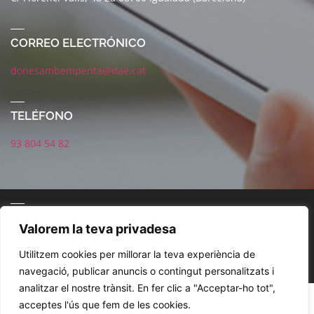
CORREO ELECTRÓNICO
donesambempenta@dae.cat
TELÉFONO
93 804 54 82
CORREO ELECTRÓNICO
Valorem la teva privadesa
Utilitzem cookies per millorar la teva experiència de
navegació, publicar anuncis o contingut personalitzats i
analitzar el nostre trànsit. En fer clic a "Acceptar-ho tot",
POLÍTICA DE REDES SOCIALES
AVISO LEGAL
POLÍTICA DE PRIVACIDAD
acceptes l'ús que fem de les cookies.