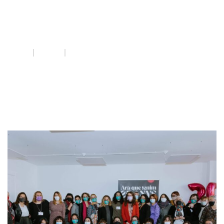
fem anys
INICI
QUE FEM
FEM ANYS